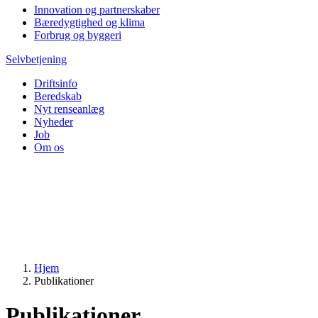
Innovation og partnerskaber
Bæredygtighed og klima
Forbrug og byggeri
Selvbetjening
Driftsinfo
Beredskab
Nyt renseanlæg
Nyheder
Job
Om os
Hjem
Publikationer
Publikationer