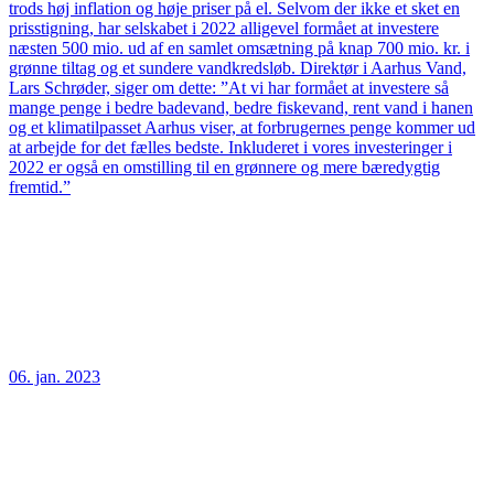
trods høj inflation og høje priser på el. Selvom der ikke et sket en
prisstigning, har selskabet i 2022 alligevel formået at investere
næsten 500 mio. ud af en samlet omsætning på knap 700 mio. kr. i
grønne tiltag og et sundere vandkredsløb. Direktør i Aarhus Vand,
Lars Schrøder, siger om dette: ”At vi har formået at investere så
mange penge i bedre badevand, bedre fiskevand, rent vand i hanen
og et klimatilpasset Aarhus viser, at forbrugernes penge kommer ud
at arbejde for det fælles bedste. Inkluderet i vores investeringer i
2022 er også en omstilling til en grønnere og mere bæredygtig
fremtid.”
06. jan. 2023