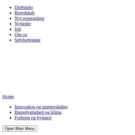
Driftsinfo
Beredskab
Nyt renseanlæg
Nyheder
Job
Om os
Selvbetjening
Home
Innovation og partnerskaber
Bæredygtighed og klima
Forbrug og byggeri
Open Main Menu