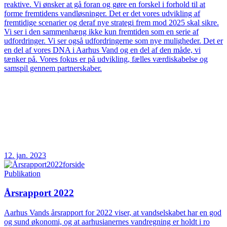
reaktive. Vi ønsker at gå foran og gøre en forskel i forhold til at
forme fremtidens vandløsninger. Det er det vores udvikling af
fremtidige scenarier og deraf nye strategi frem mod 2025 skal sikre.
Vi ser i den sammenhæng ikke kun fremtiden som en serie af
udfordringer. Vi ser også udfordringerne som nye muligheder. Det er
en del af vores DNA i Aarhus Vand og en del af den måde, vi
tænker på. Vores fokus er på udvikling, fælles værdiskabelse og
samspil gennem partnerskaber.
12. jan. 2023
Publikation
Årsrapport 2022
Aarhus Vands årsrapport for 2022 viser, at vandselskabet har en god
og sund økonomi, og at aarhusianernes vandregning er holdt i ro