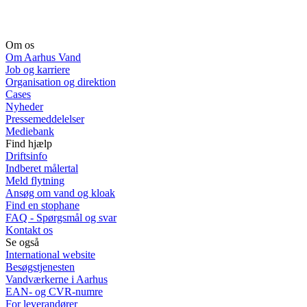
Om os
Om Aarhus Vand
Job og karriere
Organisation og direktion
Cases
Nyheder
Pressemeddelelser
Mediebank
Find hjælp
Driftsinfo
Indberet målertal
Meld flytning
Ansøg om vand og kloak
Find en stophane
FAQ - Spørgsmål og svar
Kontakt os
Se også
International website
Besøgstjenesten
Vandværkerne i Aarhus
EAN- og CVR-numre
For leverandører