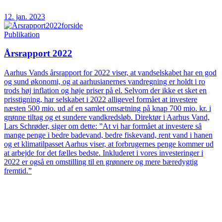
12. jan. 2023
Publikation
Årsrapport 2022
Aarhus Vands årsrapport for 2022 viser, at vandselskabet har en god
og sund økonomi, og at aarhusianernes vandregning er holdt i ro
trods høj inflation og høje priser på el. Selvom der ikke et sket en
prisstigning, har selskabet i 2022 alligevel formået at investere
næsten 500 mio. ud af en samlet omsætning på knap 700 mio. kr. i
grønne tiltag og et sundere vandkredsløb. Direktør i Aarhus Vand,
Lars Schrøder, siger om dette: ”At vi har formået at investere så
mange penge i bedre badevand, bedre fiskevand, rent vand i hanen
og et klimatilpasset Aarhus viser, at forbrugernes penge kommer ud
at arbejde for det fælles bedste. Inkluderet i vores investeringer i
2022 er også en omstilling til en grønnere og mere bæredygtig
fremtid.”