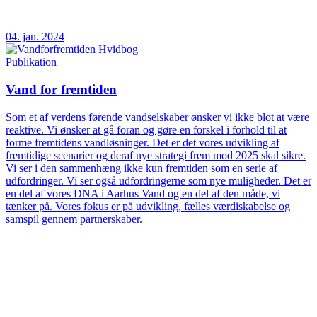
04. jan. 2024
Publikation
Vand for fremtiden
Som et af verdens førende vandselskaber ønsker vi ikke blot at være
reaktive. Vi ønsker at gå foran og gøre en forskel i forhold til at
forme fremtidens vandløsninger. Det er det vores udvikling af
fremtidige scenarier og deraf nye strategi frem mod 2025 skal sikre.
Vi ser i den sammenhæng ikke kun fremtiden som en serie af
udfordringer. Vi ser også udfordringerne som nye muligheder. Det er
en del af vores DNA i Aarhus Vand og en del af den måde, vi
tænker på. Vores fokus er på udvikling, fælles værdiskabelse og
samspil gennem partnerskaber.