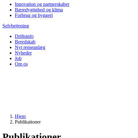
Innovation og partnerskaber
Bæredygtighed og klima
Forbrug og byggeri
Selvbetjening
Driftsinfo
Beredskab
Nyt renseanlæg
Nyheder
Job
Om os
Hjem
Publikationer
Publikationer