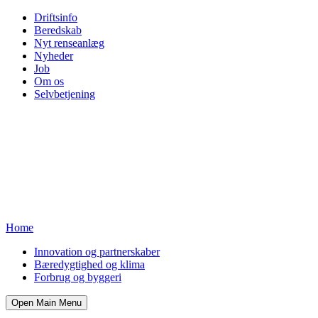
Driftsinfo
Beredskab
Nyt renseanlæg
Nyheder
Job
Om os
Selvbetjening
Home
Innovation og partnerskaber
Bæredygtighed og klima
Forbrug og byggeri
Open Main Menu