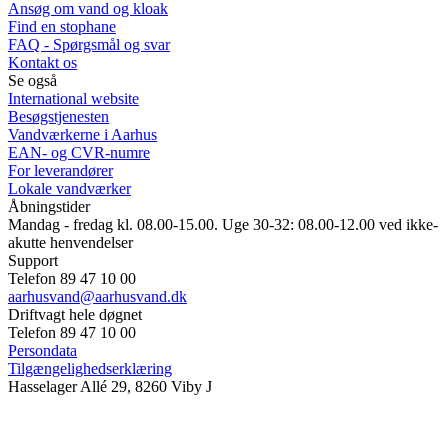
Ansøg om vand og kloak
Find en stophane
FAQ - Spørgsmål og svar
Kontakt os
Se også
International website
Besøgstjenesten
Vandværkerne i Aarhus
EAN- og CVR-numre
For leverandører
Lokale vandværker
Åbningstider
Mandag - fredag kl. 08.00-15.00. Uge 30-32: 08.00-12.00 ved ikke-
akutte henvendelser
Support
Telefon 89 47 10 00
aarhusvand@aarhusvand.dk
Driftvagt hele døgnet
Telefon 89 47 10 00
Persondata
Tilgængelighedserklæring
Hasselager Allé 29, 8260 Viby J