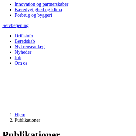
Innovation og partnerskaber
Bæredygtighed og klima
Forbrug og byggeri
Selvbetjening
Driftsinfo
Beredskab
Nyt renseanlæg
Nyheder
Job
Om os
Hjem
Publikationer
Publikationer