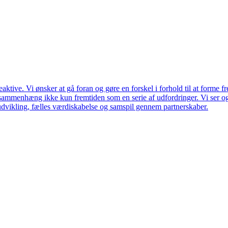
ktive. Vi ønsker at gå foran og gøre en forskel i forhold til at forme f
en sammenhæng ikke kun fremtiden som en serie af udfordringer. Vi ser 
udvikling, fælles værdiskabelse og samspil gennem partnerskaber.