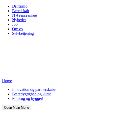
Driftsinfo
Beredskab
Nyt renseanlæg
Nyheder
Job
Om os
Selvbetjening
Home
Innovation og partnerskaber
Bæredygtighed og klima
Forbrug og byggeri
Open Main Menu