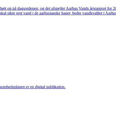
højt op på dagsordenen, og det afspejler Aarhus Vands årsrapport for 
skal sikre rent vand i de aarhusianske haner, bedre vandkvalitet i Aarhus
ksomhedsplanen er en digital publikation.