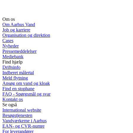
Om os
Om Aarhus Vand
Job og karriere
Organisation og direktion
Cases
Nyheder
Pressemeddelelser
Mediebank
Find hjælp
Driftsinfo
Indberet målertal
Meld flytning
Ansøg om vand og kloak
Find en stophane
FAQ - Spørgsmål og svar
Kontakt os
Se også
International website
Besøgstjenesten
Vandværkerne i Aarhus
EAN- og CVR-numre
For leverandører