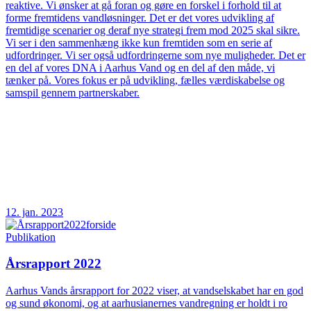
reaktive. Vi ønsker at gå foran og gøre en forskel i forhold til at
forme fremtidens vandløsninger. Det er det vores udvikling af
fremtidige scenarier og deraf nye strategi frem mod 2025 skal sikre.
Vi ser i den sammenhæng ikke kun fremtiden som en serie af
udfordringer. Vi ser også udfordringerne som nye muligheder. Det er
en del af vores DNA i Aarhus Vand og en del af den måde, vi
tænker på. Vores fokus er på udvikling, fælles værdiskabelse og
samspil gennem partnerskaber.
12. jan. 2023
Publikation
Årsrapport 2022
Aarhus Vands årsrapport for 2022 viser, at vandselskabet har en god
og sund økonomi, og at aarhusianernes vandregning er holdt i ro