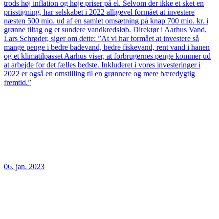
trods høj inflation og høje priser på el. Selvom der ikke et sket en
prisstigning, har selskabet i 2022 alligevel formået at investere
næsten 500 mio. ud af en samlet omsætning på knap 700 mio. kr. i
grønne tiltag og et sundere vandkredsløb. Direktør i Aarhus Vand,
Lars Schrøder, siger om dette: ”At vi har formået at investere så
mange penge i bedre badevand, bedre fiskevand, rent vand i hanen
og et klimatilpasset Aarhus viser, at forbrugernes penge kommer ud
at arbejde for det fælles bedste. Inkluderet i vores investeringer i
2022 er også en omstilling til en grønnere og mere bæredygtig
fremtid.”
06. jan. 2023