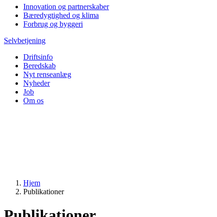
Innovation og partnerskaber
Bæredygtighed og klima
Forbrug og byggeri
Selvbetjening
Driftsinfo
Beredskab
Nyt renseanlæg
Nyheder
Job
Om os
Hjem
Publikationer
Publikationer