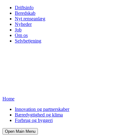
Driftsinfo
Beredskab
Nyt renseanlæg
Nyheder
Job
Om os
Selvbetjening
Home
Innovation og partnerskaber
Bæredygtighed og klima
Forbrug og byggeri
Open Main Menu