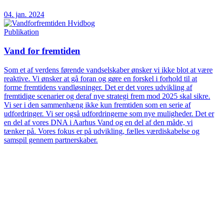
04. jan. 2024
Publikation
Vand for fremtiden
Som et af verdens førende vandselskaber ønsker vi ikke blot at være
reaktive. Vi ønsker at gå foran og gøre en forskel i forhold til at
forme fremtidens vandløsninger. Det er det vores udvikling af
fremtidige scenarier og deraf nye strategi frem mod 2025 skal sikre.
Vi ser i den sammenhæng ikke kun fremtiden som en serie af
udfordringer. Vi ser også udfordringerne som nye muligheder. Det er
en del af vores DNA i Aarhus Vand og en del af den måde, vi
tænker på. Vores fokus er på udvikling, fælles værdiskabelse og
samspil gennem partnerskaber.