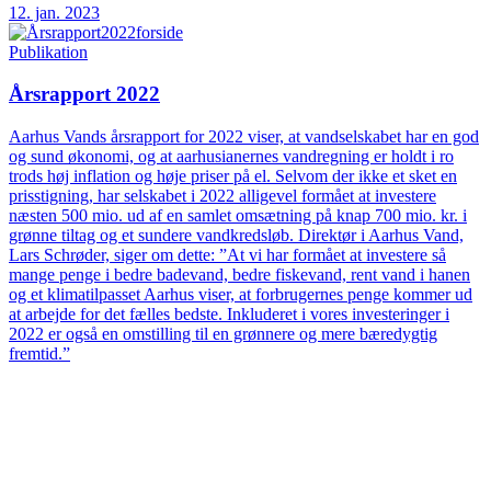
12. jan. 2023
Publikation
Årsrapport 2022
Aarhus Vands årsrapport for 2022 viser, at vandselskabet har en god
og sund økonomi, og at aarhusianernes vandregning er holdt i ro
trods høj inflation og høje priser på el. Selvom der ikke et sket en
prisstigning, har selskabet i 2022 alligevel formået at investere
næsten 500 mio. ud af en samlet omsætning på knap 700 mio. kr. i
grønne tiltag og et sundere vandkredsløb. Direktør i Aarhus Vand,
Lars Schrøder, siger om dette: ”At vi har formået at investere så
mange penge i bedre badevand, bedre fiskevand, rent vand i hanen
og et klimatilpasset Aarhus viser, at forbrugernes penge kommer ud
at arbejde for det fælles bedste. Inkluderet i vores investeringer i
2022 er også en omstilling til en grønnere og mere bæredygtig
fremtid.”