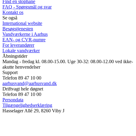
Find en stophane
FAQ - Spørgsmål og svar
Kontakt os
Se også
International website
Besøgstjenesten
Vandværkerne i Aarhus
EAN- og CVR-numre
For leverandører
Lokale vandværker
Åbningstider
Mandag - fredag kl. 08.00-15.00. Uge 30-32: 08.00-12.00 ved ikke-
akutte henvendelser
Support
Telefon 89 47 10 00
aarhusvand@aarhusvand.dk
Driftvagt hele døgnet
Telefon 89 47 10 00
Persondata
Tilgængelighedserklæring
Hasselager Allé 29, 8260 Viby J