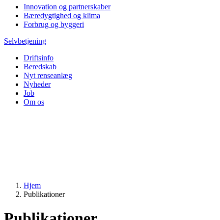
Innovation og partnerskaber
Bæredygtighed og klima
Forbrug og byggeri
Selvbetjening
Driftsinfo
Beredskab
Nyt renseanlæg
Nyheder
Job
Om os
Hjem
Publikationer
Publikationer