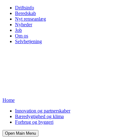
Driftsinfo
Beredskab
Nyt renseanlæg
Nyheder
Job
Om os
Selvbetjening
Home
Innovation og partnerskaber
Bæredygtighed og klima
Forbrug og byggeri
Open Main Menu