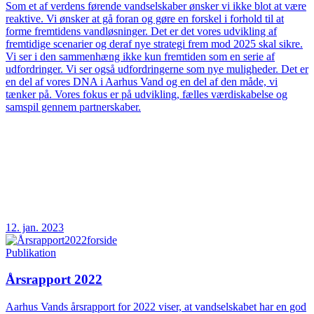
Som et af verdens førende vandselskaber ønsker vi ikke blot at være
reaktive. Vi ønsker at gå foran og gøre en forskel i forhold til at
forme fremtidens vandløsninger. Det er det vores udvikling af
fremtidige scenarier og deraf nye strategi frem mod 2025 skal sikre.
Vi ser i den sammenhæng ikke kun fremtiden som en serie af
udfordringer. Vi ser også udfordringerne som nye muligheder. Det er
en del af vores DNA i Aarhus Vand og en del af den måde, vi
tænker på. Vores fokus er på udvikling, fælles værdiskabelse og
samspil gennem partnerskaber.
12. jan. 2023
Publikation
Årsrapport 2022
Aarhus Vands årsrapport for 2022 viser, at vandselskabet har en god