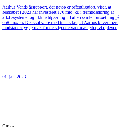
Aarhus Vands årsrapport, der netop er offentliggjort, viser, at
selskabet i 2023 har investeret 170 mio. kr. i fremtidssikring af
afløbssystemet og i klimatilpasning ud af en samlet omsætning på
658 mio. kr. Det skal være med til at sikre, at Aarhus bliver mere
modstandsdygtig over for de stigende vandmængder, vi oplever.
01. jan. 2023
Om os