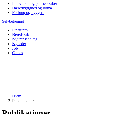
Innovation og partnerskaber
Bæredygtighed og klima
Forbrug og byggeri
Selvbetjening
Driftsinfo
Beredskab
Nyt renseanlæg
Nyheder
Job
Om os
Hjem
Publikationer
Publikationer