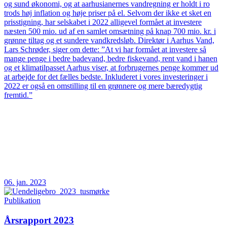
og sund økonomi, og at aarhusianernes vandregning er holdt i ro
trods høj inflation og høje priser på el. Selvom der ikke et sket en
prisstigning, har selskabet i 2022 alligevel formået at investere
næsten 500 mio. ud af en samlet omsætning på knap 700 mio. kr. i
grønne tiltag og et sundere vandkredsløb. Direktør i Aarhus Vand,
Lars Schrøder, siger om dette: ”At vi har formået at investere så
mange penge i bedre badevand, bedre fiskevand, rent vand i hanen
og et klimatilpasset Aarhus viser, at forbrugernes penge kommer ud
at arbejde for det fælles bedste. Inkluderet i vores investeringer i
2022 er også en omstilling til en grønnere og mere bæredygtig
fremtid.”
06. jan. 2023
Publikation
Årsrapport 2023