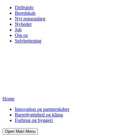
Driftsinfo
Beredskab
Nyt renseanlæg
Nyheder
Job
Om os
Selvbetjening
Home
Innovation og partnerskaber
Bæredygtighed og klima
Forbrug og byggeri
Open Main Menu