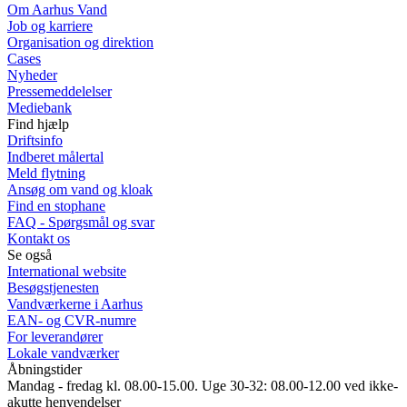
Om Aarhus Vand
Job og karriere
Organisation og direktion
Cases
Nyheder
Pressemeddelelser
Mediebank
Find hjælp
Driftsinfo
Indberet målertal
Meld flytning
Ansøg om vand og kloak
Find en stophane
FAQ - Spørgsmål og svar
Kontakt os
Se også
International website
Besøgstjenesten
Vandværkerne i Aarhus
EAN- og CVR-numre
For leverandører
Lokale vandværker
Åbningstider
Mandag - fredag kl. 08.00-15.00. Uge 30-32: 08.00-12.00 ved ikke-
akutte henvendelser