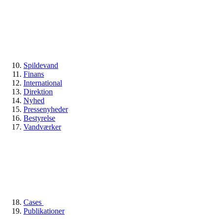
Spildevand
Finans
International
Direktion
Nyhed
Pressenyheder
Bestyrelse
Vandværker
Cases
Publikationer