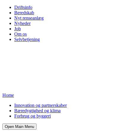
Driftsinfo
Beredskab
Nyt renseanlæg
Nyheder
Job
Om os
Selvbetjening
Home
Innovation og partnerskaber
Bæredygtighed og klima
Forbrug og byggeri
Open Main Menu