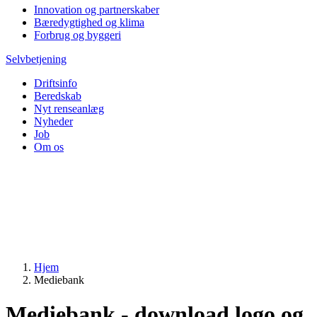
Innovation og partnerskaber
Bæredygtighed og klima
Forbrug og byggeri
Selvbetjening
Driftsinfo
Beredskab
Nyt renseanlæg
Nyheder
Job
Om os
Hjem
Mediebank
Mediebank - download logo og