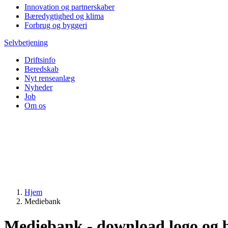
Innovation og partnerskaber
Bæredygtighed og klima
Forbrug og byggeri
Selvbetjening
Driftsinfo
Beredskab
Nyt renseanlæg
Nyheder
Job
Om os
Hjem
Mediebank
Mediebank - download logo og b