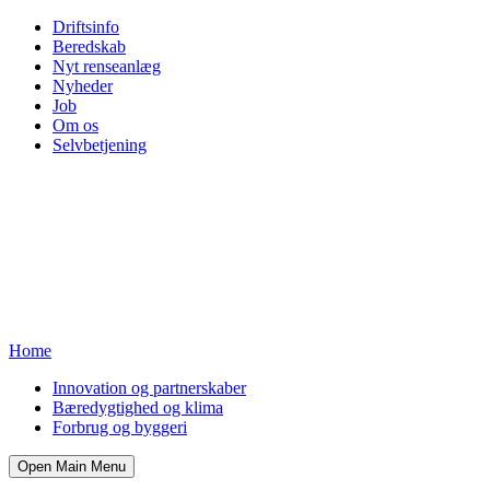
Driftsinfo
Beredskab
Nyt renseanlæg
Nyheder
Job
Om os
Selvbetjening
Home
Innovation og partnerskaber
Bæredygtighed og klima
Forbrug og byggeri
Open Main Menu