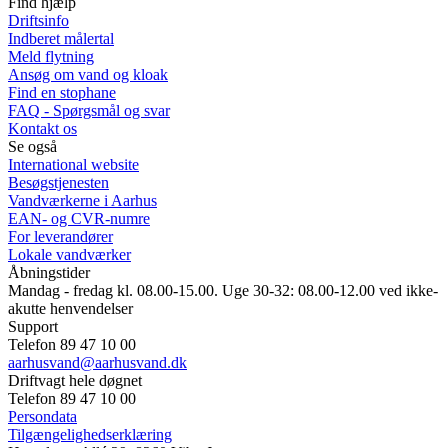
Find hjælp
Driftsinfo
Indberet målertal
Meld flytning
Ansøg om vand og kloak
Find en stophane
FAQ - Spørgsmål og svar
Kontakt os
Se også
International website
Besøgstjenesten
Vandværkerne i Aarhus
EAN- og CVR-numre
For leverandører
Lokale vandværker
Åbningstider
Mandag - fredag kl. 08.00-15.00. Uge 30-32: 08.00-12.00 ved ikke-
akutte henvendelser
Support
Telefon 89 47 10 00
aarhusvand@aarhusvand.dk
Driftvagt hele døgnet
Telefon 89 47 10 00
Persondata
Tilgængelighedserklæring