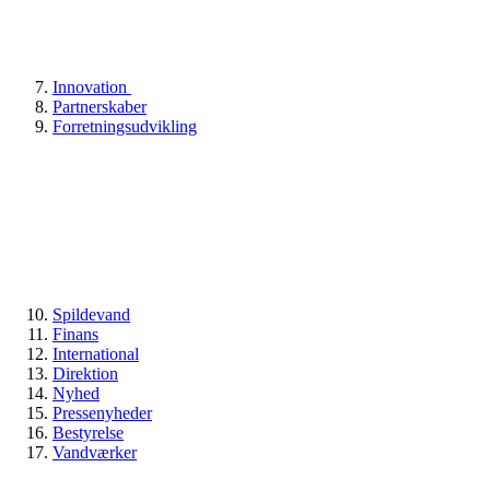
Innovation
Partnerskaber
Forretningsudvikling
Spildevand
Finans
International
Direktion
Nyhed
Pressenyheder
Bestyrelse
Vandværker