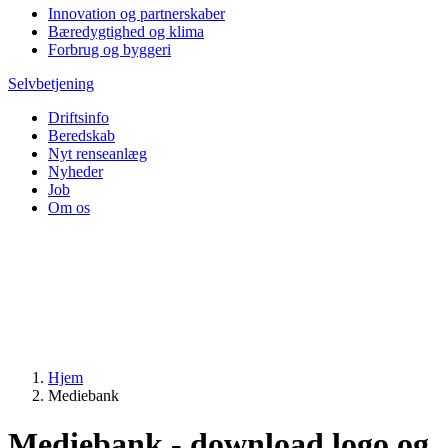
Innovation og partnerskaber
Bæredygtighed og klima
Forbrug og byggeri
Selvbetjening
Driftsinfo
Beredskab
Nyt renseanlæg
Nyheder
Job
Om os
Hjem
Mediebank
Mediebank - download logo og