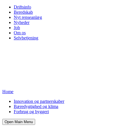
Driftsinfo
Beredskab
Nyt renseanlæg
Nyheder
Job
Om os
Selvbetjening
Home
Innovation og partnerskaber
Bæredygtighed og klima
Forbrug og byggeri
Open Main Menu