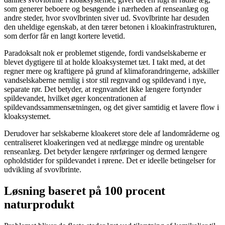
som generer beboere og besøgende i nærheden af renseanlæg og
andre steder, hvor svovlbrinten siver ud. Svovlbrinte har desuden
den uheldige egenskab, at den tærer betonen i kloakinfrastrukturen,
som derfor får en langt kortere levetid.
Paradoksalt nok er problemet stigende, fordi vandselskaberne er
blevet dygtigere til at holde kloaksystemet tæt. I takt med, at det
regner mere og kraftigere på grund af klimaforandringerne, adskiller
vandselskaberne nemlig i stor stil regnvand og spildevand i nye,
separate rør. Det betyder, at regnvandet ikke længere fortynder
spildevandet, hvilket øger koncentrationen af
spildevandssammensætningen, og det giver samtidig et lavere flow i
kloaksystemet.
Derudover har selskaberne kloakeret store dele af landområderne og
centraliseret kloakeringen ved at nedlægge mindre og urentable
renseanlæg. Det betyder længere rørføringer og dermed længere
opholdstider for spildevandet i rørene. Det er ideelle betingelser for
udvikling af svovlbrinte.
Løsning baseret på 100 procent
naturprodukt