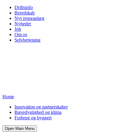
Driftsinfo
Beredskab
Nyt renseanlæg
Nyheder
Job
Om os
Selvbetjening
Home
Innovation og partnerskaber
Bæredygtighed og klima
Forbrug og byggeri
Open Main Menu