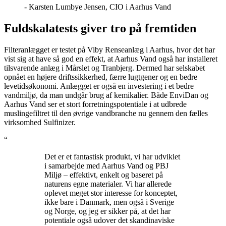
- Karsten Lumbye Jensen, CIO i Aarhus Vand
Fuldskalatests giver tro på fremtiden
Filteranlægget er testet på Viby Renseanlæg i Aarhus, hvor det har
vist sig at have så god en effekt, at Aarhus Vand også har installeret
tilsvarende anlæg i Mårslet og Tranbjerg. Dermed har selskabet
opnået en højere driftssikkerhed, færre lugtgener og en bedre
levetidsøkonomi. Anlægget er også en investering i et bedre
vandmiljø, da man undgår brug af kemikalier. Både EnviDan og
Aarhus Vand ser et stort forretningspotentiale i at udbrede
muslingefiltret til den øvrige vandbranche nu gennem den fælles
virksomhed Sulfinizer.
“
Det er et fantastisk produkt, vi har udviklet
i samarbejde med Aarhus Vand og PBJ
Miljø – effektivt, enkelt og baseret på
naturens egne materialer. Vi har allerede
oplevet meget stor interesse for konceptet,
ikke bare i Danmark, men også i Sverige
og Norge, og jeg er sikker på, at det har
potentiale også udover det skandinaviske