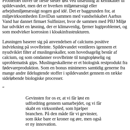
Problemet bliver de fleste steder løst ved tilsætning af kemikalier til
spildevandet, men det er hverken miljømæssigt eller
arbejdsmiljømæssigt nogen god idé. Det er baggrunden for, at
miljøvirksomheden EnviDan sammen med vandselskabet Aarhus
Vand har dannet firmaet Sulfinizer, hvor de sammen med PBJ Miljø
har udviklet en løsning, der er klimavenlig, fjerner lugtproblemet, og
som modvirker korrosion i kloakinfrastrukturen.
Løsningen baserer sig på anvendelsen af calciums positive
indvirkning på svovlbrinte. Spildevandet ventileres igennem et
nyudviklet filter af muslingeskaller, som hovedsagelig består af
calcium, og som omdanner svovlbrinte til tungtopløselig og
uproblematisk gips. Muslingeskallerne er et biologisk restprodukt fra
fødevareproduktion. Som en bonus minimeres samtidig generne fra
mange andre ildelugtende stoffer i spildevandet gennem en række
sideløbende biologiske processer.
“
Gevinsten for os er, at vi får løst en
udfordring gennem samarbejdet, og vi får
skabt en virksomhed, som hjælper
branchen. På den måde får vi gevinster,
som ikke bare er kroner og øre, men også
er ny innovation.