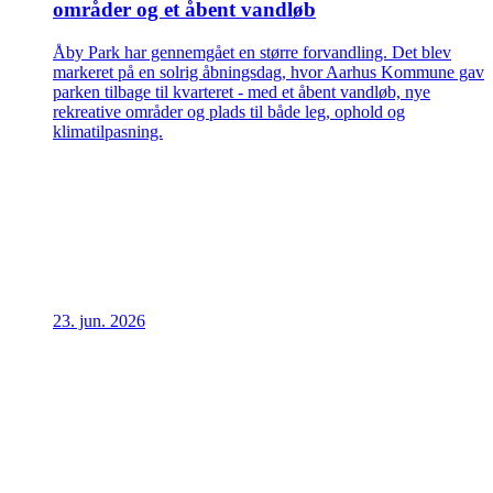
områder og et åbent vandløb
Åby Park har gennemgået en større forvandling. Det blev
markeret på en solrig åbningsdag, hvor Aarhus Kommune gav
parken tilbage til kvarteret - med et åbent vandløb, nye
rekreative områder og plads til både leg, ophold og
klimatilpasning.
23. jun. 2026