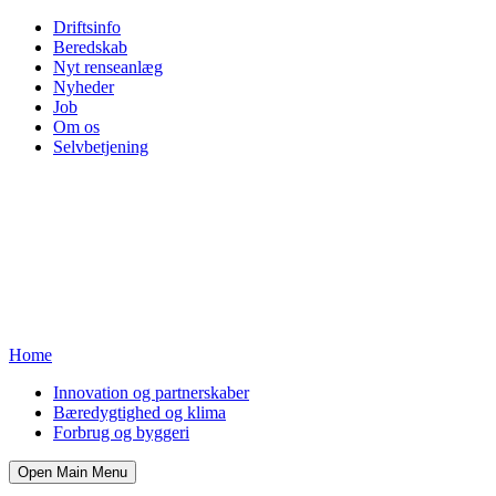
Driftsinfo
Beredskab
Nyt renseanlæg
Nyheder
Job
Om os
Selvbetjening
Home
Innovation og partnerskaber
Bæredygtighed og klima
Forbrug og byggeri
Open Main Menu