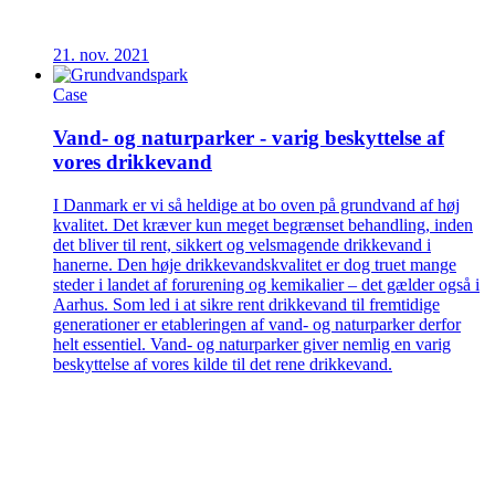
21. nov. 2021
Case
Vand- og naturparker - varig beskyttelse af
vores drikkevand
I Danmark er vi så heldige at bo oven på grundvand af høj
kvalitet. Det kræver kun meget begrænset behandling, inden
det bliver til rent, sikkert og velsmagende drikkevand i
hanerne. Den høje drikkevandskvalitet er dog truet mange
steder i landet af forurening og kemikalier – det gælder også i
Aarhus. Som led i at sikre rent drikkevand til fremtidige
generationer er etableringen af vand- og naturparker derfor
helt essentiel. Vand- og naturparker giver nemlig en varig
beskyttelse af vores kilde til det rene drikkevand.