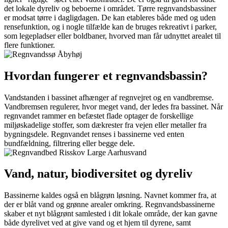
det lokale dyreliv og beboerne i området. Tørre regnvandsbassiner
er modsat tørre i dagligdagen. De kan etableres både med og uden
rensefunktion, og i nogle tilfælde kan de bruges rekreativt i parker,
som legepladser eller boldbaner, hvorved man får udnyttet arealet til
flere funktioner.
Hvordan fungerer et regnvandsbassin?
Vandstanden i bassinet afhænger af regnvejret og en vandbremse.
Vandbremsen regulerer, hvor meget vand, der ledes fra bassinet. Når
regnvandet rammer en befæstet flade optager de forskellige
miljøskadelige stoffer, som dækrester fra vejen eller metaller fra
bygningsdele. Regnvandet renses i bassinerne ved enten
bundfældning, filtrering eller begge dele.
Vand, natur, biodiversitet og dyreliv
Bassinerne kaldes også en blågrøn løsning. Navnet kommer fra, at
der er blåt vand og grønne arealer omkring. Regnvandsbassinerne
skaber et nyt blågrønt samlested i dit lokale område, der kan gavne
både dyrelivet ved at give vand og et hjem til dyrene, samt