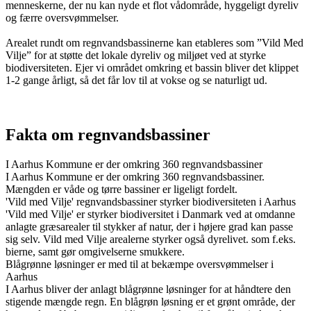
menneskerne, der nu kan nyde et flot vådområde, hyggeligt dyreliv
og færre oversvømmelser.
Arealet rundt om regnvandsbassinerne kan etableres som ”Vild Med
Vilje” for at støtte det lokale dyreliv og miljøet ved at styrke
biodiversiteten. Ejer vi området omkring et bassin bliver det klippet
1-2 gange årligt, så det får lov til at vokse og se naturligt ud.
Fakta om regnvandsbassiner
I Aarhus Kommune er der omkring 360 regnvandsbassiner
I Aarhus Kommune er der omkring 360 regnvandsbassiner.
Mængden er våde og tørre bassiner er ligeligt fordelt.
'Vild med Vilje' regnvandsbassiner styrker biodiversiteten i Aarhus
'Vild med Vilje' er styrker biodiversitet i Danmark ved at omdanne
anlagte græsarealer til stykker af natur, der i højere grad kan passe
sig selv. Vild med Vilje arealerne styrker også dyrelivet. som f.eks.
bierne, samt gør omgivelserne smukkere.
Blågrønne løsninger er med til at bekæmpe oversvømmelser i
Aarhus
I Aarhus bliver der anlagt blågrønne løsninger for at håndtere den
stigende mængde regn. En blågrøn løsning er et grønt område, der