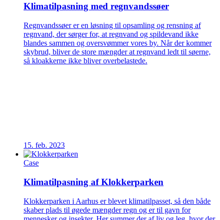
Klimatilpasning med regnvandssøer
Regnvandssøer er en løsning til opsamling og rensning af
regnvand, der sørger for, at regnvand og spildevand ikke
blandes sammen og oversvømmer vores by. Når der kommer
skybrud, bliver de store mængder at regnvand ledt til søerne,
så kloakkerne ikke bliver overbelastede.
15. feb. 2023
Case
Klimatilpasning af Klokkerparken
Klokkerparken i Aarhus er blevet klimatilpasset, så den både
skaber plads til øgede mængder regn og er til gavn for
mennesker og insekter. Her summer der af liv og leg, hvor der