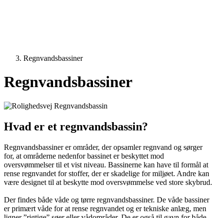
Regnvandsbassiner
Regnvandsbassiner
Hvad er et regnvandsbassin?
Regnvandsbassiner er områder, der opsamler regnvand og sørger
for, at områderne nedenfor bassinet er beskyttet mod
oversvømmelser til et vist niveau. Bassinerne kan have til formål at
rense regnvandet for stoffer, der er skadelige for miljøet. Andre kan
være designet til at beskytte mod oversvømmelse ved store skybrud.
Der findes både våde og tørre regnvandsbassiner. De våde bassiner
er primært våde for at rense regnvandet og er tekniske anlæg, men
ligner ”rigtige” søer eller vådområder. De er også til gavn for både