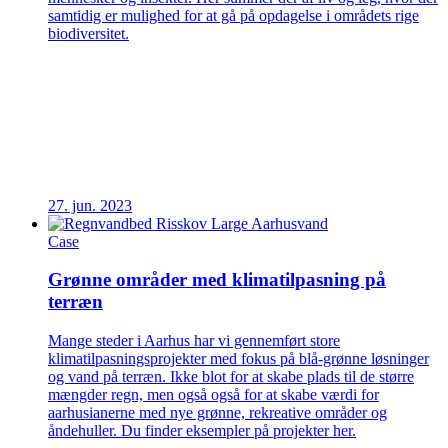
samtidig er mulighed for at gå på opdagelse i områdets rige
biodiversitet.
27. jun. 2023
Case
Grønne områder med klimatilpasning på
terræn
Mange steder i Aarhus har vi gennemført store
klimatilpasningsprojekter med fokus på blå-grønne løsninger
og vand på terræn. Ikke blot for at skabe plads til de større
mængder regn, men også også for at skabe værdi for
aarhusianerne med nye grønne, rekreative områder og
åndehuller. Du finder eksempler på projekter her.