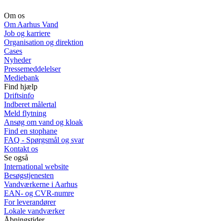
Om os
Om Aarhus Vand
Job og karriere
Organisation og direktion
Cases
Nyheder
Pressemeddelelser
Mediebank
Find hjælp
Driftsinfo
Indberet målertal
Meld flytning
Ansøg om vand og kloak
Find en stophane
FAQ - Spørgsmål og svar
Kontakt os
Se også
International website
Besøgstjenesten
Vandværkerne i Aarhus
EAN- og CVR-numre
For leverandører
Lokale vandværker
Åbningstider