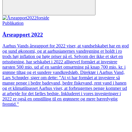
Publikation
Årsrapport 2022
Aarhus Vands årsrapport for 2022 viser, at vandselskabet har en god
og sund økonomi, og at aarhusianernes vandregning er holdt i ro
trods høj inflation og høje priser på el. Selvom der ikke et sket en
prisstigning, har selskabet i 2022 alligevel formået at investere
næsten 500 mio. ud af en samlet omsætning på knap 700 mio. kr. i
grønne tiltag og et sundere vandkredsløb. Direktør i Aarhus Vand,
Lars Schrøder, siger om dette: ”At vi har formået at investere så
mange penge i bedre badevand, bedre fiskevand, rent vand i hanen
og et klimatilpasset Aarhus viser, at forbrugernes penge kommer ud
at arbejde for det fælles bedste. Inkluderet i vores investeringer i
2022 er også en omstilling til en grønnere og mere bæredygtig
fremtid.”