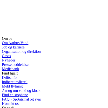
Om os
Om Aarhus Vand
Job og karriere
Organisation og direktion
Cases
Nyheder
Pressemeddelelser
Mediebank
Find hjælp
Driftsinfo
Indberet målertal
Meld flytning
Ansøg om vand og kloak
Find en stophane
FAQ - Spørgsmål og svar
Kontakt os
Se også