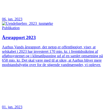
06. jan. 2023
Publikation
Årsrapport 2023
Aarhus Vands årsrapport, der netop er offentliggjort, viser, at
selskabet i 2023 har investeret 170 mio. kr. i fremtidssikring af
afløbssystemet og i klimatilpasning ud af en samlet omsætning på
658 mio. kr. Det skal være med til at sikre, at Aarhus bliver mere
modstandsdygtig over for de stigende vandmængder, vi oplever.
01. jan. 2023