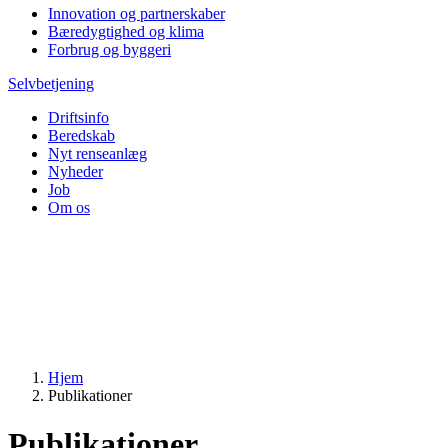
Innovation og partnerskaber
Bæredygtighed og klima
Forbrug og byggeri
Selvbetjening
Driftsinfo
Beredskab
Nyt renseanlæg
Nyheder
Job
Om os
Hjem
Publikationer
Publikationer