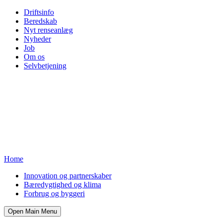
Driftsinfo
Beredskab
Nyt renseanlæg
Nyheder
Job
Om os
Selvbetjening
Home
Innovation og partnerskaber
Bæredygtighed og klima
Forbrug og byggeri
Open Main Menu