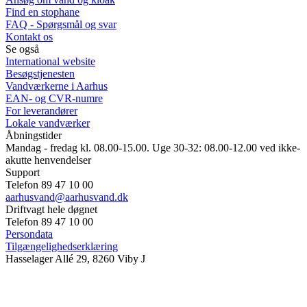
Find en stophane
FAQ - Spørgsmål og svar
Kontakt os
Se også
International website
Besøgstjenesten
Vandværkerne i Aarhus
EAN- og CVR-numre
For leverandører
Lokale vandværker
Åbningstider
Mandag - fredag kl. 08.00-15.00. Uge 30-32: 08.00-12.00 ved ikke-
akutte henvendelser
Support
Telefon 89 47 10 00
aarhusvand@aarhusvand.dk
Driftvagt hele døgnet
Telefon 89 47 10 00
Persondata
Tilgængelighedserklæring
Hasselager Allé 29, 8260 Viby J