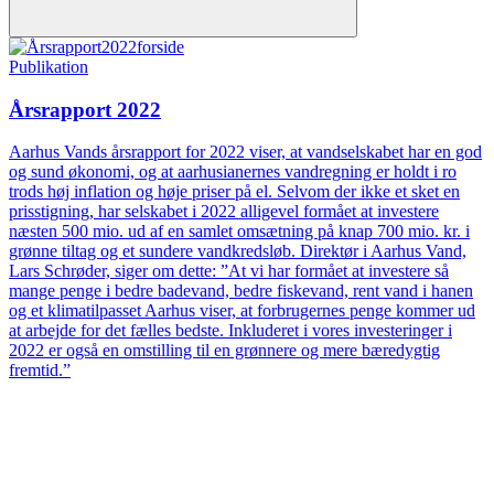
Publikation
Årsrapport 2022
Aarhus Vands årsrapport for 2022 viser, at vandselskabet har en god
og sund økonomi, og at aarhusianernes vandregning er holdt i ro
trods høj inflation og høje priser på el. Selvom der ikke et sket en
prisstigning, har selskabet i 2022 alligevel formået at investere
næsten 500 mio. ud af en samlet omsætning på knap 700 mio. kr. i
grønne tiltag og et sundere vandkredsløb. Direktør i Aarhus Vand,
Lars Schrøder, siger om dette: ”At vi har formået at investere så
mange penge i bedre badevand, bedre fiskevand, rent vand i hanen
og et klimatilpasset Aarhus viser, at forbrugernes penge kommer ud
at arbejde for det fælles bedste. Inkluderet i vores investeringer i
2022 er også en omstilling til en grønnere og mere bæredygtig
fremtid.”