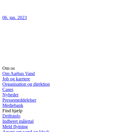
06. jan. 2023
Om os
Om Aarhus Vand
Job og karriere
Organisation og direktion
Cases
Nyheder
Pressemeddelelser
Mediebank
Find hjælp
Driftsinfo
Indberet målertal
Meld flytning
Ansøg om vand og kloak