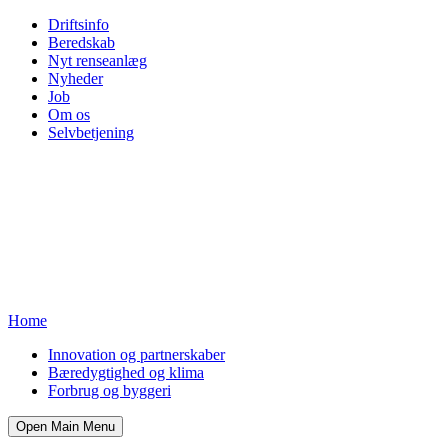
Driftsinfo
Beredskab
Nyt renseanlæg
Nyheder
Job
Om os
Selvbetjening
Home
Innovation og partnerskaber
Bæredygtighed og klima
Forbrug og byggeri
Open Main Menu