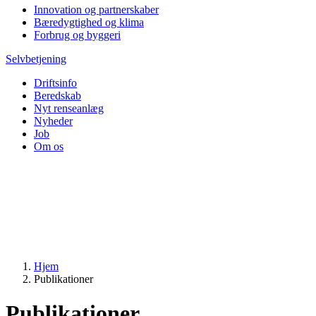
Innovation og partnerskaber
Bæredygtighed og klima
Forbrug og byggeri
Selvbetjening
Driftsinfo
Beredskab
Nyt renseanlæg
Nyheder
Job
Om os
Hjem
Publikationer
Publikationer