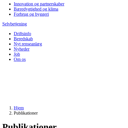
Innovation og partnerskaber
Bæredygtighed og klima
Forbrug og byggeri
Selvbetjening
Driftsinfo
Beredskab
Nyt renseanlæg
Nyheder
Job
Om os
Hjem
Publikationer
Publikationer