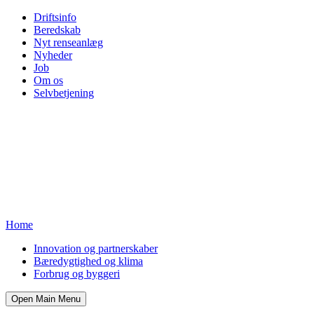
Driftsinfo
Beredskab
Nyt renseanlæg
Nyheder
Job
Om os
Selvbetjening
Home
Innovation og partnerskaber
Bæredygtighed og klima
Forbrug og byggeri
Open Main Menu