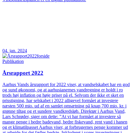
04. jan. 2024
Publikation
Årsrapport 2022
Aarhus Vands årsrapport for 2022 viser, at vandselskabet har en god
og sund økonomi, og at aarhusianernes vandregning er holdt i ro
trods høj inflation og høje priser på el. Selvom der ikke et sket en
prisstigning, har selskabet i 2022 alligevel formået at investere
næsten 500 mio. ud af en samlet omsætning på knap 700 mio. kr. i
grønne tiltag og et sundere vandkredsløb. Direktør i Aarhus Vand,
Lars Schrøder, siger om dette: ”At vi har formået at investere så
mange penge i bedre badevand, bedre fiskevand, rent vand i hanen
og et klimatilpasset Aarhus viser, at forbrugernes penge kommer ud
at arbejde for det fælles bedste. Inkluderet i vores investeringer i