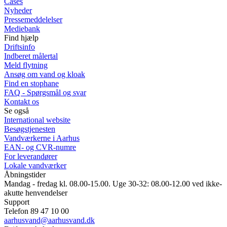
Cases
Nyheder
Pressemeddelelser
Mediebank
Find hjælp
Driftsinfo
Indberet målertal
Meld flytning
Ansøg om vand og kloak
Find en stophane
FAQ - Spørgsmål og svar
Kontakt os
Se også
International website
Besøgstjenesten
Vandværkerne i Aarhus
EAN- og CVR-numre
For leverandører
Lokale vandværker
Åbningstider
Mandag - fredag kl. 08.00-15.00. Uge 30-32: 08.00-12.00 ved ikke-
akutte henvendelser
Support
Telefon 89 47 10 00
aarhusvand@aarhusvand.dk