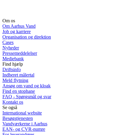
Om os
Om Aarhus Vand
Job og karriere
Organisation og direktion
Cases
Nyheder
Pressemeddelelser
Mediebank
Find hjælp
Driftsinfo
Indberet målertal
Meld flytning
Ansøg om vand og kloak
Find en stophane
FAQ - Spørgsmål og svar
Kontakt os
Se også
International website
Besøgstjenesten
Vandværkerne i Aarhus
EAN- og CVR-numre
For leverandører