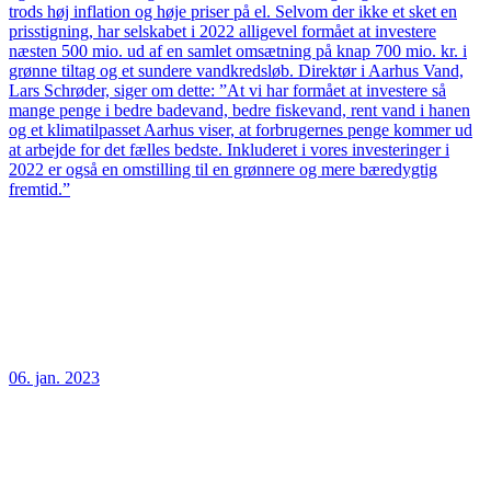
trods høj inflation og høje priser på el. Selvom der ikke et sket en
prisstigning, har selskabet i 2022 alligevel formået at investere
næsten 500 mio. ud af en samlet omsætning på knap 700 mio. kr. i
grønne tiltag og et sundere vandkredsløb. Direktør i Aarhus Vand,
Lars Schrøder, siger om dette: ”At vi har formået at investere så
mange penge i bedre badevand, bedre fiskevand, rent vand i hanen
og et klimatilpasset Aarhus viser, at forbrugernes penge kommer ud
at arbejde for det fælles bedste. Inkluderet i vores investeringer i
2022 er også en omstilling til en grønnere og mere bæredygtig
fremtid.”
06. jan. 2023