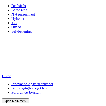
Driftsinfo
Beredskab
Nyt renseanlæg
Nyheder
Job
Om os
Selvbetjening
Home
Innovation og partnerskaber
Bæredygtighed og klima
Forbrug og byggeri
Open Main Menu