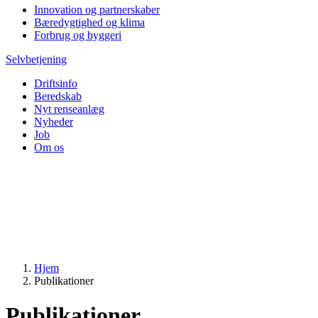
Innovation og partnerskaber
Bæredygtighed og klima
Forbrug og byggeri
Selvbetjening
Driftsinfo
Beredskab
Nyt renseanlæg
Nyheder
Job
Om os
Hjem
Publikationer
Publikationer