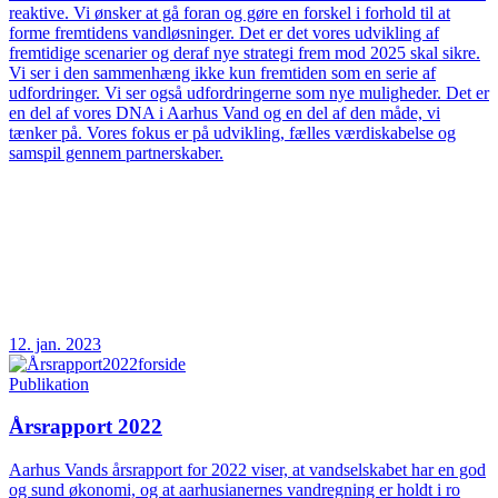
reaktive. Vi ønsker at gå foran og gøre en forskel i forhold til at
forme fremtidens vandløsninger. Det er det vores udvikling af
fremtidige scenarier og deraf nye strategi frem mod 2025 skal sikre.
Vi ser i den sammenhæng ikke kun fremtiden som en serie af
udfordringer. Vi ser også udfordringerne som nye muligheder. Det er
en del af vores DNA i Aarhus Vand og en del af den måde, vi
tænker på. Vores fokus er på udvikling, fælles værdiskabelse og
samspil gennem partnerskaber.
12. jan. 2023
Publikation
Årsrapport 2022
Aarhus Vands årsrapport for 2022 viser, at vandselskabet har en god
og sund økonomi, og at aarhusianernes vandregning er holdt i ro