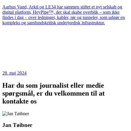
Aarhus Vand, Arkil og LE34 har sammen stiftet et nyt selskab og
digital platform, HeyPipe™, der skal skabe overblik – som ikke
findes i dag – over ledninger, kabler, rør og tunneler, som udgør en
kompleks og samfundskritisk underjordisk infrastruktur.
28. maj 2024
Har du som journalist eller medie
spørgsmål, er du velkommen til at
kontakte os
Jan Tøibner