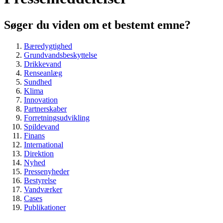
Søger du viden om et bestemt emne?
Bæredygtighed
Grundvandsbeskyttelse
Drikkevand
Renseanlæg
Sundhed
Klima
Innovation
Partnerskaber
Forretningsudvikling
Spildevand
Finans
International
Direktion
Nyhed
Pressenyheder
Bestyrelse
Vandværker
Cases
Publikationer