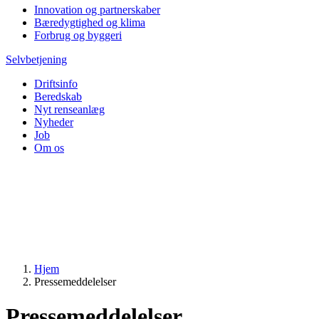
Innovation og partnerskaber
Bæredygtighed og klima
Forbrug og byggeri
Selvbetjening
Driftsinfo
Beredskab
Nyt renseanlæg
Nyheder
Job
Om os
Hjem
Pressemeddelelser
Pressemeddelelser