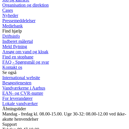
Organisation og direktion
Cases
Nyheder
Pressemeddelelser
Mediebank
Find hjælp
Driftsinfo
Indberet målertal
Meld flytning
Ansøg om vand og kloak
Find en stophane
FAQ - Spørgsmål og svar
Kontakt os
Se også
International website
Besøgstjenesten
Vandværkerne i Aarhus
EAN- og CVR-numre
For leverandører
Lokale vandværker
Åbningstider
Mandag - fredag kl. 08.00-15.00. Uge 30-32: 08.00-12.00 ved ikke-
akutte henvendelser
Support