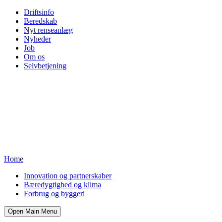
Driftsinfo
Beredskab
Nyt renseanlæg
Nyheder
Job
Om os
Selvbetjening
Home
Innovation og partnerskaber
Bæredygtighed og klima
Forbrug og byggeri
Open Main Menu