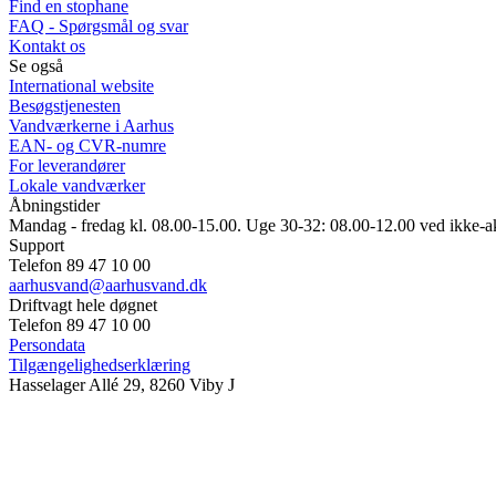
Find en stophane
FAQ - Spørgsmål og svar
Kontakt os
Se også
International website
Besøgstjenesten
Vandværkerne i Aarhus
EAN- og CVR-numre
For leverandører
Lokale vandværker
Åbningstider
Mandag - fredag kl. 08.00-15.00. Uge 30-32: 08.00-12.00 ved ikke-a
Support
Telefon 89 47 10 00
aarhusvand@aarhusvand.dk
Driftvagt hele døgnet
Telefon 89 47 10 00
Persondata
Tilgængelighedserklæring
Hasselager Allé 29, 8260 Viby J