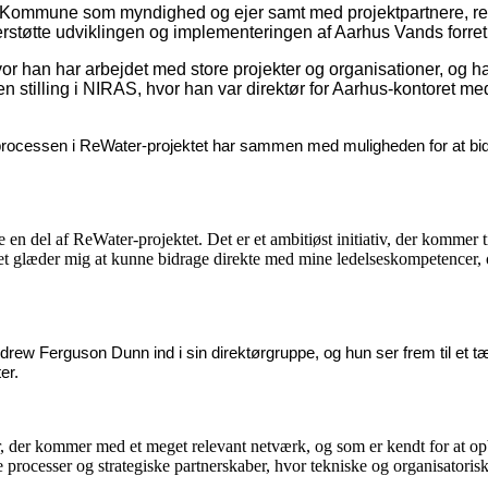
 Kommune som myndighed og ejer samt med projektpartnere, rele
rstøtte udviklingen og implementeringen af Aarhus Vands forret
han har arbejdet med store projekter og organisationer, og han
en stilling i NIRAS, hvor han var direktør for Aarhus-kontoret m
 processen i ReWater-projektet har sammen med muligheden for at bidra
 en del af ReWater-projektet. Det er et ambitiøst initiativ, der kommer ti
Det glæder mig at kunne bidrage direkte med mine ledelseskompetencer, o
drew Ferguson Dunn ind i sin direktørgruppe, og hun ser frem til et tæ
er.
der kommer med et meget relevant netværk, og som er kendt for at opbygg
ocesser og strategiske partnerskaber, hvor tekniske og organisatoriske