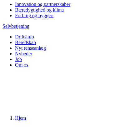
Innovation og partnerskaber
Bæredygtighed og klima
Forbrug og byggeri
Selvbetjening
Driftsinfo
Beredskab
Nyt renseanlæg
Nyheder
Job
Om os
Hjem