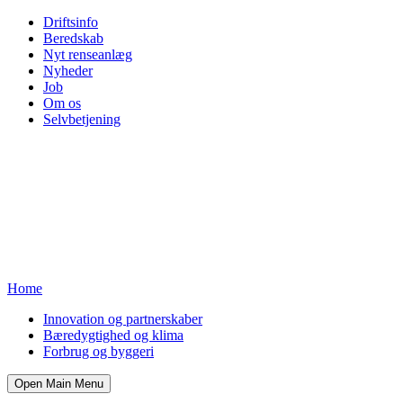
Driftsinfo
Beredskab
Nyt renseanlæg
Nyheder
Job
Om os
Selvbetjening
Home
Innovation og partnerskaber
Bæredygtighed og klima
Forbrug og byggeri
Open Main Menu