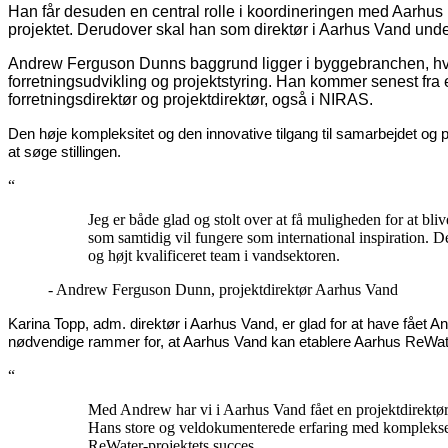
Han får desuden en central rolle i koordineringen med Aarhus
projektet. Derudover skal han som direktør i Aarhus Vand unde
Andrew Ferguson Dunns baggrund ligger i byggebranchen, hvor 
forretningsudvikling og projektstyring. Han kommer senest fra 
forretningsdirektør og projektdirektør, også i NIRAS.
Den høje kompleksitet og den innovative tilgang til samarbejdet og
at søge stillingen.
“
Jeg er både glad og stolt over at få muligheden for at blive
som samtidig vil fungere som international inspiration. 
og højt kvalificeret team i vandsektoren.
- Andrew Ferguson Dunn, projektdirektør Aarhus Vand
Karina Topp, adm. direktør i Aarhus Vand, er glad for at have fået An
nødvendige rammer for, at Aarhus Vand kan etablere Aarhus ReWat
“
Med Andrew har vi i Aarhus Vand fået en projektdirektør, 
Hans store og veldokumenterede erfaring med komplekse pr
ReWater-projektets succes.