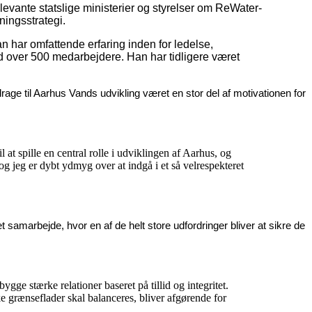
vante statslige ministerier og styrelser om ReWater-
ningsstrategi.
 har omfattende erfaring inden for ledelse,
ed over 500 medarbejdere. Han har tidligere været
ge til Aarhus Vands udvikling været en stor del af motivationen for
l at spille en central rolle i udviklingen af Aarhus, og
g jeg er dybt ydmyg over at indgå i et så velrespekteret
t samarbejde, hvor en af de helt store udfordringer bliver at sikre de
e stærke relationer baseret på tillid og integritet.
 grænseflader skal balanceres, bliver afgørende for