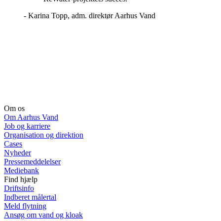
- Karina Topp, adm. direktør Aarhus Vand
Om os
Om Aarhus Vand
Job og karriere
Organisation og direktion
Cases
Nyheder
Pressemeddelelser
Mediebank
Find hjælp
Driftsinfo
Indberet målertal
Meld flytning
Ansøg om vand og kloak