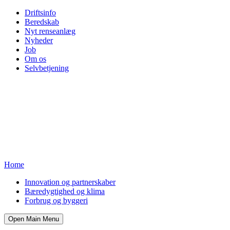
Driftsinfo
Beredskab
Nyt renseanlæg
Nyheder
Job
Om os
Selvbetjening
Home
Innovation og partnerskaber
Bæredygtighed og klima
Forbrug og byggeri
Open Main Menu