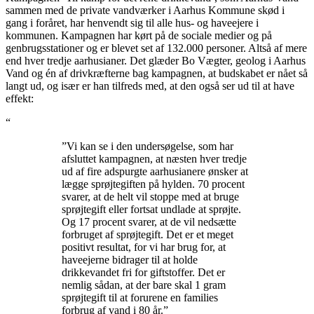
sammen med de private vandværker i Aarhus Kommune skød i
gang i foråret, har henvendt sig til alle hus- og haveejere i
kommunen. Kampagnen har kørt på de sociale medier og på
genbrugsstationer og er blevet set af 132.000 personer. Altså af mere
end hver tredje aarhusianer. Det glæder Bo Vægter, geolog i Aarhus
Vand og én af drivkræfterne bag kampagnen, at budskabet er nået så
langt ud, og især er han tilfreds med, at den også ser ud til at have
effekt:
“
”Vi kan se i den undersøgelse, som har
afsluttet kampagnen, at næsten hver tredje
ud af fire adspurgte aarhusianere ønsker at
lægge sprøjtegiften på hylden. 70 procent
svarer, at de helt vil stoppe med at bruge
sprøjtegift eller fortsat undlade at sprøjte.
Og 17 procent svarer, at de vil nedsætte
forbruget af sprøjtegift. Det er et meget
positivt resultat, for vi har brug for, at
haveejerne bidrager til at holde
drikkevandet fri for giftstoffer. Det er
nemlig sådan, at der bare skal 1 gram
sprøjtegift til at forurene en families
forbrug af vand i 80 år.”