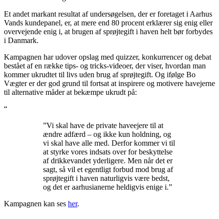
Et andet markant resultat af undersøgelsen, der er foretaget i Aarhus
Vands kundepanel, er, at mere end 80 procent erklærer sig enig eller
overvejende enig i, at brugen af sprøjtegift i haven helt bør forbydes
i Danmark.
Kampagnen har udover opslag med quizzer, konkurrencer og debat
bestået af en række tips- og tricks-videoer, der viser, hvordan man
kommer ukrudtet til livs uden brug af sprøjtegift. Og ifølge Bo
Vægter er der god grund til fortsat at inspirere og motivere havejerne
til alternative måder at bekæmpe ukrudt på:
“
”Vi skal have de private haveejere til at
ændre adfærd – og ikke kun holdning, og
vi skal have alle med. Derfor kommer vi til
at styrke vores indsats over for beskyttelse
af drikkevandet yderligere. Men når det er
sagt, så vil et egentligt forbud mod brug af
sprøjtegift i haven naturligvis være bedst,
og det er aarhusianerne heldigvis enige i.”
Kampagnen kan ses
her
.