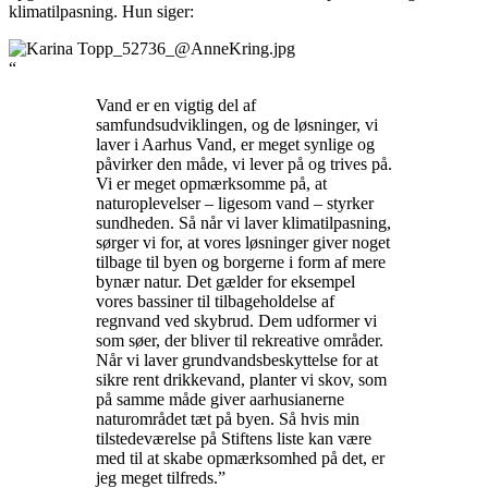
klimatilpasning. Hun siger:
“
Vand er en vigtig del af
samfundsudviklingen, og de løsninger, vi
laver i Aarhus Vand, er meget synlige og
påvirker den måde, vi lever på og trives på.
Vi er meget opmærksomme på, at
naturoplevelser – ligesom vand – styrker
sundheden. Så når vi laver klimatilpasning,
sørger vi for, at vores løsninger giver noget
tilbage til byen og borgerne i form af mere
bynær natur. Det gælder for eksempel
vores bassiner til tilbageholdelse af
regnvand ved skybrud. Dem udformer vi
som søer, der bliver til rekreative områder.
Når vi laver grundvandsbeskyttelse for at
sikre rent drikkevand, planter vi skov, som
på samme måde giver aarhusianerne
naturområdet tæt på byen. Så hvis min
tilstedeværelse på Stiftens liste kan være
med til at skabe opmærksomhed på det, er
jeg meget tilfreds.”