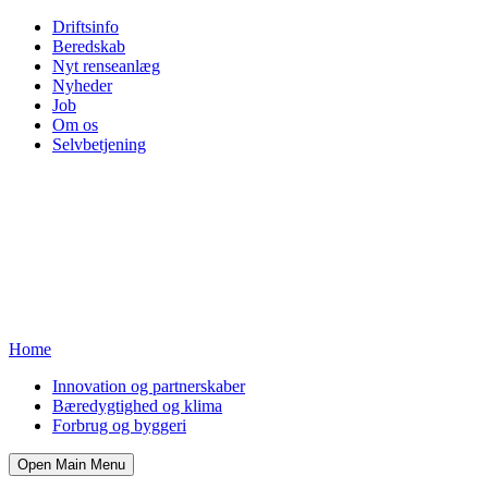
Driftsinfo
Beredskab
Nyt renseanlæg
Nyheder
Job
Om os
Selvbetjening
Home
Innovation og partnerskaber
Bæredygtighed og klima
Forbrug og byggeri
Open Main Menu