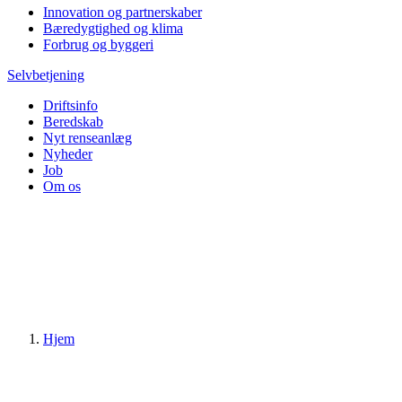
Innovation og partnerskaber
Bæredygtighed og klima
Forbrug og byggeri
Selvbetjening
Driftsinfo
Beredskab
Nyt renseanlæg
Nyheder
Job
Om os
Hjem