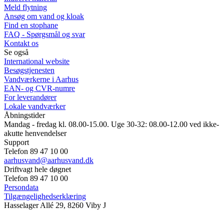
Meld flytning
Ansøg om vand og kloak
Find en stophane
FAQ - Spørgsmål og svar
Kontakt os
Se også
International website
Besøgstjenesten
Vandværkerne i Aarhus
EAN- og CVR-numre
For leverandører
Lokale vandværker
Åbningstider
Mandag - fredag kl. 08.00-15.00. Uge 30-32: 08.00-12.00 ved ikke-
akutte henvendelser
Support
Telefon 89 47 10 00
aarhusvand@aarhusvand.dk
Driftvagt hele døgnet
Telefon 89 47 10 00
Persondata
Tilgængelighedserklæring
Hasselager Allé 29, 8260 Viby J