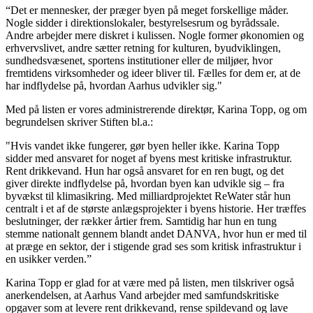
“Det er mennesker, der præger byen på meget forskellige måder.
Nogle sidder i direktionslokaler, bestyrelsesrum og byrådssale.
Andre arbejder mere diskret i kulissen. Nogle former økonomien og
erhvervslivet, andre sætter retning for kulturen, byudviklingen,
sundhedsvæsenet, sportens institutioner eller de miljøer, hvor
fremtidens virksomheder og ideer bliver til. Fælles for dem er, at de
har indflydelse på, hvordan Aarhus udvikler sig."
Med på listen er vores administrerende direktør, Karina Topp, og om
begrundelsen skriver Stiften bl.a.:
"Hvis vandet ikke fungerer, gør byen heller ikke. Karina Topp
sidder med ansvaret for noget af byens mest kritiske infrastruktur.
Rent drikkevand. Hun har også ansvaret for en ren bugt, og det
giver direkte indflydelse på, hvordan byen kan udvikle sig – fra
byvækst til klimasikring. Med milliardprojektet ReWater står hun
centralt i et af de største anlægsprojekter i byens historie. Her træffes
beslutninger, der rækker årtier frem. Samtidig har hun en tung
stemme nationalt gennem blandt andet DANVA, hvor hun er med til
at præge en sektor, der i stigende grad ses som kritisk infrastruktur i
en usikker verden.”
Karina Topp er glad for at være med på listen, men tilskriver også
anerkendelsen, at Aarhus Vand arbejder med samfundskritiske
opgaver som at levere rent drikkevand, rense spildevand og lave