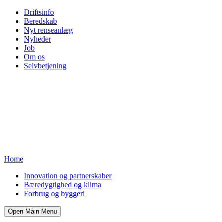
Driftsinfo
Beredskab
Nyt renseanlæg
Nyheder
Job
Om os
Selvbetjening
Home
Innovation og partnerskaber
Bæredygtighed og klima
Forbrug og byggeri
Open Main Menu