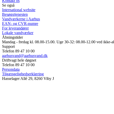
Kontakt os
Se også
International website
Besøgstjenesten
Vandværkerne i Aarhus
EAN- og CVR-numre
For leverandører
Lokale vandværker
Åbningstider
Mandag - fredag kl. 08.00-15.00. Uge 30-32: 08.00-12.00 ved ikke-a
Support
Telefon 89 47 10 00
aarhusvand@aarhusvand.dk
Driftvagt hele døgnet
Telefon 89 47 10 00
Persondata
Tilgængelighedserklæring
Hasselager Allé 29, 8260 Viby J