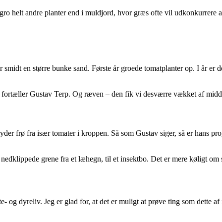
gro helt andre planter end i muldjord, hvor græs ofte vil udkonkurrere a
smidt en større bunke sand. Første år groede tomatplanter op. I år er d
å,” fortæller Gustav Terp. Og ræven – den fik vi desværre vækket af midd
ryder frø fra især tomater i kroppen. Så som Gustav siger, så er hans proj
t nedklippede grene fra et læhegn, til et insektbo. Det er mere køligt om
te- og dyreliv. Jeg er glad for, at det er muligt at prøve ting som dette af 