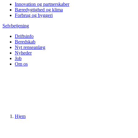
Innovation og partnerskaber
Bæredygtighed og klima
Forbrug og byggeri
Selvbetjening
Driftsinfo
Beredskab
Nyt renseanlæg
Nyheder
Job
Om os
Hjem