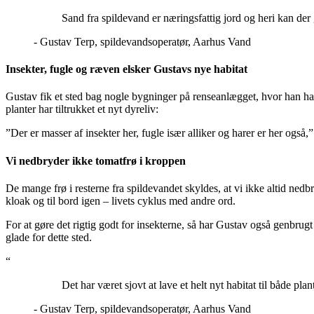
Sand fra spildevand er næringsfattig jord og heri kan der 
- Gustav Terp, spildevandsoperatør, Aarhus Vand
Insekter, fugle og ræven elsker Gustavs nye habitat
Gustav fik et sted bag nogle bygninger på renseanlægget, hvor han har 
planter har tiltrukket et nyt dyreliv:
”Der er masser af insekter her, fugle især alliker og harer er her ogs
Vi nedbryder ikke tomatfrø i kroppen
De mange frø i resterne fra spildevandet skyldes, at vi ikke altid nedb
kloak og til bord igen – livets cyklus med andre ord.
For at gøre det rigtig godt for insekterne, så har Gustav også genbrug
glade for dette sted.
“
Det har været sjovt at lave et helt nyt habitat til både plan
- Gustav Terp, spildevandsoperatør, Aarhus Vand