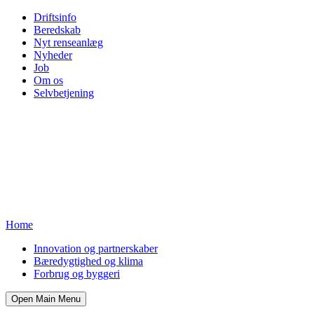
Driftsinfo
Beredskab
Nyt renseanlæg
Nyheder
Job
Om os
Selvbetjening
Home
Innovation og partnerskaber
Bæredygtighed og klima
Forbrug og byggeri
Open Main Menu