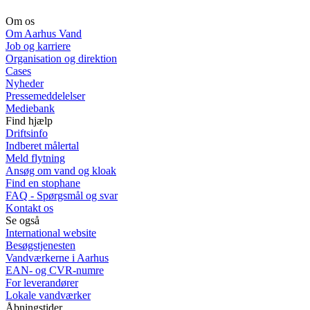
Om os
Om Aarhus Vand
Job og karriere
Organisation og direktion
Cases
Nyheder
Pressemeddelelser
Mediebank
Find hjælp
Driftsinfo
Indberet målertal
Meld flytning
Ansøg om vand og kloak
Find en stophane
FAQ - Spørgsmål og svar
Kontakt os
Se også
International website
Besøgstjenesten
Vandværkerne i Aarhus
EAN- og CVR-numre
For leverandører
Lokale vandværker
Åbningstider