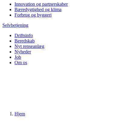
Innovation og partnerskaber
Bæredygtighed og klima
Forbrug og byggeri
Selvbetjening
Driftsinfo
Beredskab
Nyt renseanlæg
Nyheder
Job
Om os
Hjem