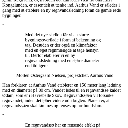
Kongelunden, er essentielt at tænke ind. Aarhus Vand er således i
gang med at etablere en ny regnvandsledning foran de gamle røde
bygninger.
“
Med det nye stadion får vi en større
bygningsoverflade i form af belægning og
tag. Desuden er der også en klimafaktor
med en øget regnmængde at tage hensyn
til. Derfor etablerer vi en ny
regnvandsledning med en større diameter
end tidligere.
- Morten Østergaard Nielsen, projektchef, Aarhus Vand
Han forklarer, at Aarhus Vand etablerer en 150 meter lang ledning
med en diameter på 80 cm. Vandet ledes til en regnvandssø kaldet
Ødam, som er i Havreballe Skov. Regnvandssøen vil forsinke
regnvandet, inden det løber videre ud i bugten. Planen er, at
regnvandssøen skal tømmes og renses op for bundslam.
“
En regnvandssø har en rensende effekt på