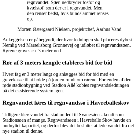
regnvandet. Søen nedbryder fosfor og
kvælstof, som der er i regnvandet. Men
den renser bedst, hvis bundslammet renses
op.
- Morten Østergaard Nielsen, projektchef, Aarhus Vand
Anlæggelsen er påbegyndt, der hvor ledningen skal placeres dybest.
Nemlig ved Marselisborg Grønnevej og udløbet til regnvandssøen.
Rørene graves ca. 3 meter ned.
Rør af 3 meters længde etableres bid for bid
Hvert fag er 3 meter langt og anlægges bid for bid med en
gravekasse til at holde på jorden rundt om rørene. For enden af den
røde stadionbygning ved Stadion Allé kobles regnvandsledningen
på det eksisterende system igen.
Regnvandet føres til regnvandssø i Havreballeskov
Tidligere blev vandet fra stadion ledt til Svanesøen - kendt som
Stadionsøen af mange. Regnvandsøen i Havreballe Skov havde en
uudnyttet kapacitet, og derfor blev det besluttet at lede vandet fra det
nye stadion til denne.