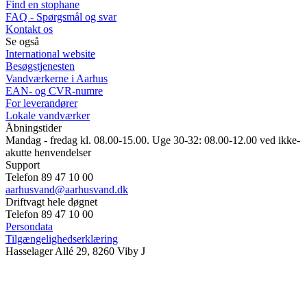
Find en stophane
FAQ - Spørgsmål og svar
Kontakt os
Se også
International website
Besøgstjenesten
Vandværkerne i Aarhus
EAN- og CVR-numre
For leverandører
Lokale vandværker
Åbningstider
Mandag - fredag kl. 08.00-15.00. Uge 30-32: 08.00-12.00 ved ikke-
akutte henvendelser
Support
Telefon 89 47 10 00
aarhusvand@aarhusvand.dk
Driftvagt hele døgnet
Telefon 89 47 10 00
Persondata
Tilgængelighedserklæring
Hasselager Allé 29, 8260 Viby J