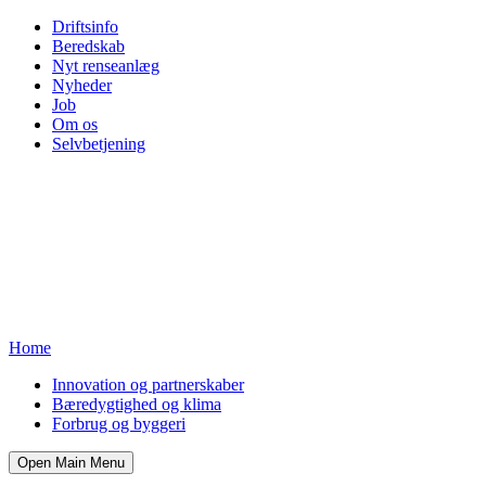
Driftsinfo
Beredskab
Nyt renseanlæg
Nyheder
Job
Om os
Selvbetjening
Home
Innovation og partnerskaber
Bæredygtighed og klima
Forbrug og byggeri
Open Main Menu