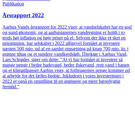
Publikation
Årsrapport 2022
Aarhus Vands årsrapport for 2022 viser, at vandselskabet har en god
og sund økonomi, og at aarhusianernes vandregning er holdt i ro
trods høj inflation og høje priser på el. Selvom der ikke et sket en
prisstigning, har selskabet i 2022 alligevel formået at investere
næsten 500 mio. ud af en samlet omsætning på knap 700 mio. kr. i
grønne tiltag og et sundere vandkredsløb. Direktør i Aarhus Vand,
Lars Schrøder, siger om dette: ”At vi har formået at investere så
mange penge i bedre badevand, bedre fiskevand, rent vand i hanen
og et klimatilpasset Aarhus viser, at forbrugernes penge kommer ud
at arbejde for det fælles bedste. Inkluderet i vores investeringer i
2022 er også en omstilling til en grønnere og mere bæredygtig
fremtid.”