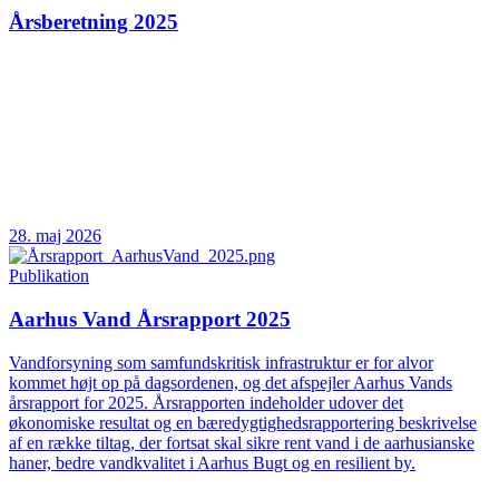
Årsberetning 2025
28. maj 2026
Publikation
Aarhus Vand Årsrapport 2025
Vandforsyning som samfundskritisk infrastruktur er for alvor
kommet højt op på dagsordenen, og det afspejler Aarhus Vands
årsrapport for 2025. Årsrapporten indeholder udover det
økonomiske resultat og en bæredygtighedsrapportering beskrivelse
af en række tiltag, der fortsat skal sikre rent vand i de aarhusianske
haner, bedre vandkvalitet i Aarhus Bugt og en resilient by.