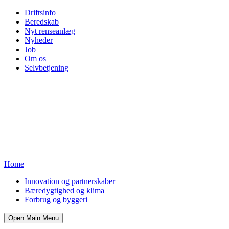
Driftsinfo
Beredskab
Nyt renseanlæg
Nyheder
Job
Om os
Selvbetjening
Home
Innovation og partnerskaber
Bæredygtighed og klima
Forbrug og byggeri
Open Main Menu