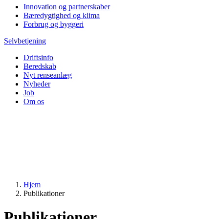
Innovation og partnerskaber
Bæredygtighed og klima
Forbrug og byggeri
Selvbetjening
Driftsinfo
Beredskab
Nyt renseanlæg
Nyheder
Job
Om os
Hjem
Publikationer
Publikationer