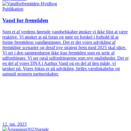
Publikation
Vand for fremtiden
Som et af verdens førende vandselskaber ønsker vi ikke blot at være
reaktive. Vi ønsker at gå foran og gøre en forskel i forhold til at
forme fremtidens vandløsninger. Det er det vores udvikling af
fremtidige scenarier og deraf nye strategi frem mod 2025 skal sikre.
Vi ser i den sammenhæng ikke kun fremtiden som en serie af
udfordringer. Vi ser også udfordringerne som nye muligheder. Det er
en del af vores DNA i Aarhus Vand og en del af den måde, vi
tænker på. Vores fokus er på udvikling, fælles værdiskabelse og
samspil gennem partnerskaber.
12. jan. 2023