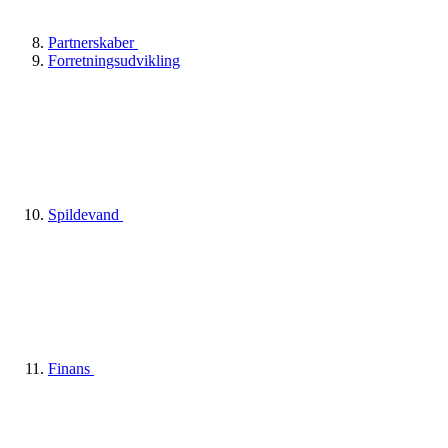
Partnerskaber
Forretningsudvikling
Spildevand
Finans