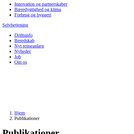
Innovation og partnerskaber
Bæredygtighed og klima
Forbrug og byggeri
Selvbetjening
Driftsinfo
Beredskab
Nyt renseanlæg
Nyheder
Job
Om os
Hjem
Publikationer
Publikationer