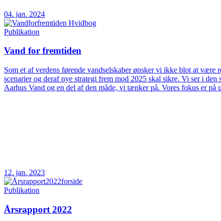
04. jan. 2024
Publikation
Vand for fremtiden
Som et af verdens førende vandselskaber ønsker vi ikke blot at være rea
scenarier og deraf nye strategi frem mod 2025 skal sikre. Vi ser i d
Aarhus Vand og en del af den måde, vi tænker på. Vores fokus er på 
12. jan. 2023
Publikation
Årsrapport 2022