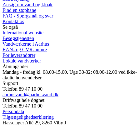
Ansøg om vand og kloak
Find en stophane
FAQ - Spørgsmål og svar
Kontakt os
Se også
International website
Besøgstjenesten
Vandværkerne i Aarhus
EAN- og CVR-numre
For leverandører
Lokale vandværker
Åbningstider
Mandag - fredag kl. 08.00-15.00. Uge 30-32: 08.00-12.00 ved ikke-
akutte henvendelser
Support
Telefon 89 47 10 00
aarhusvand@aarhusvand.dk
Driftvagt hele døgnet
Telefon 89 47 10 00
Persondata
Tilgængelighedserklæring
Hasselager Allé 29, 8260 Viby J