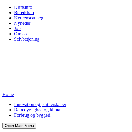
Driftsinfo
Beredskab
Nyt renseanlæg
Nyheder
Job
Om os
Selvbetjening
Home
Innovation og partnerskaber
Bæredygtighed og klima
Forbrug og byggeri
Open Main Menu