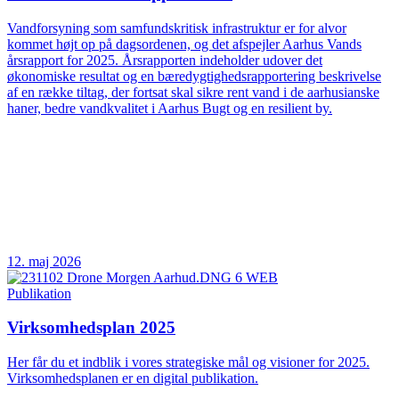
Vandforsyning som samfundskritisk infrastruktur er for alvor
kommet højt op på dagsordenen, og det afspejler Aarhus Vands
årsrapport for 2025. Årsrapporten indeholder udover det
økonomiske resultat og en bæredygtighedsrapportering beskrivelse
af en række tiltag, der fortsat skal sikre rent vand i de aarhusianske
haner, bedre vandkvalitet i Aarhus Bugt og en resilient by.
12. maj 2026
Publikation
Virksomhedsplan 2025
Her får du et indblik i vores strategiske mål og visioner for 2025.
Virksomhedsplanen er en digital publikation.