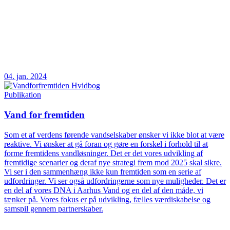
04. jan. 2024
Publikation
Vand for fremtiden
Som et af verdens førende vandselskaber ønsker vi ikke blot at være
reaktive. Vi ønsker at gå foran og gøre en forskel i forhold til at
forme fremtidens vandløsninger. Det er det vores udvikling af
fremtidige scenarier og deraf nye strategi frem mod 2025 skal sikre.
Vi ser i den sammenhæng ikke kun fremtiden som en serie af
udfordringer. Vi ser også udfordringerne som nye muligheder. Det er
en del af vores DNA i Aarhus Vand og en del af den måde, vi
tænker på. Vores fokus er på udvikling, fælles værdiskabelse og
samspil gennem partnerskaber.