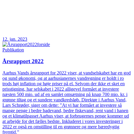
12. jan. 2023
Publikation
Årsrapport 2022
Aarhus Vands årsrapport for 2022 viser, at vandselskabet har en god
og sund økonomi, og at aarhusianernes vandregning er holdt i ro
trods høj inflation og høje priser på el. Selvom der ikke et sket en
prisstigning, har selskabet i 2022 alligevel formået at investere
næsten 500 mio. ud af en samlet omsætning på knap 700 mio. kr. i
grønne tiltag og et sundere vandkredsløb. Direktør i Aarhus Vand,
Lars Schrøder, siger om dette: ”At vi har formået at investere så
mange penge i bedre badevand, bedre fiskevand, rent vand i hanen
og et klimatilpasset Aarhus viser, at forbrugernes penge kommer ud
at arbejde for det fælles bedste. Inkluderet i vores investeringer i
2022 er også en omstilling til en grønnere og mere bæredygtig
fremtid.”