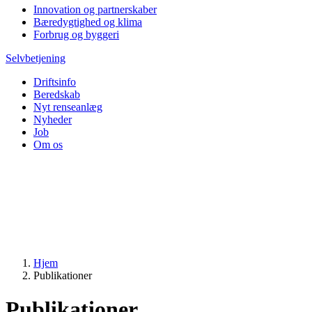
Innovation og partnerskaber
Bæredygtighed og klima
Forbrug og byggeri
Selvbetjening
Driftsinfo
Beredskab
Nyt renseanlæg
Nyheder
Job
Om os
Hjem
Publikationer
Publikationer