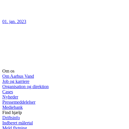
01. jan. 2023
Om os
Om Aarhus Vand
Job og karriere
Organisation og direktion
Cases
Nyheder
Pressemeddelelser
Mediebank
Find hjælp
Driftsinfo
Indberet målertal
Meld flytning