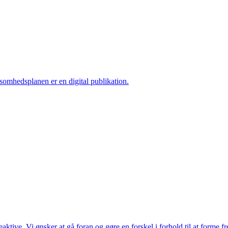
ksomhedsplanen er en digital publikation.
ktive. Vi ønsker at gå foran og gøre en forskel i forhold til at forme f