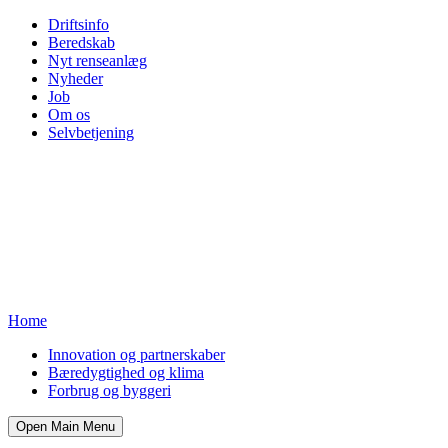
Driftsinfo
Beredskab
Nyt renseanlæg
Nyheder
Job
Om os
Selvbetjening
Home
Innovation og partnerskaber
Bæredygtighed og klima
Forbrug og byggeri
Open Main Menu