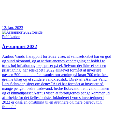
12. jan. 2023
Publikation
Årsrapport 2022
Aarhus Vands årsrapport for 2022 viser, at vandselskabet har en god
og sund økonomi, og at aarhusianernes vandregning er holdt i ro
trods høj inflation og høje priser på el. Selvom der ikke et sket en
prisstigning, har selskabet i 2022 alligevel formået at investere
næsten 500 mio. ud af en samlet omsætning på knap 700 mio. kr. i
grønne tiltag og et sundere vandkredsløb. Direktør i Aarhus Vand,
Lars Schrøder, siger om dette: ”At vi har formået at investere så
mange penge i bedre badevand, bedre fiskevand, rent vand i hanen
og et klimatilpasset Aarhus viser, at forbrugernes penge kommer ud
at arbejde for det fælles bedste. Inkluderet i vores investeringer i
2022 er også en omstilling til en grønnere og mere bæredygtig
fremtid.”