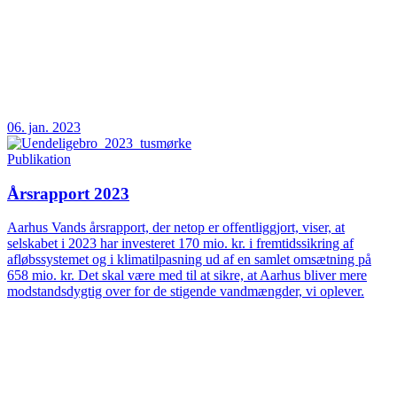
06. jan. 2023
Publikation
Årsrapport 2023
Aarhus Vands årsrapport, der netop er offentliggjort, viser, at
selskabet i 2023 har investeret 170 mio. kr. i fremtidssikring af
afløbssystemet og i klimatilpasning ud af en samlet omsætning på
658 mio. kr. Det skal være med til at sikre, at Aarhus bliver mere
modstandsdygtig over for de stigende vandmængder, vi oplever.