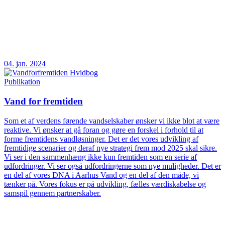
04. jan. 2024
Publikation
Vand for fremtiden
Som et af verdens førende vandselskaber ønsker vi ikke blot at være
reaktive. Vi ønsker at gå foran og gøre en forskel i forhold til at
forme fremtidens vandløsninger. Det er det vores udvikling af
fremtidige scenarier og deraf nye strategi frem mod 2025 skal sikre.
Vi ser i den sammenhæng ikke kun fremtiden som en serie af
udfordringer. Vi ser også udfordringerne som nye muligheder. Det er
en del af vores DNA i Aarhus Vand og en del af den måde, vi
tænker på. Vores fokus er på udvikling, fælles værdiskabelse og
samspil gennem partnerskaber.