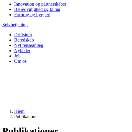
Innovation og partnerskaber
Bæredygtighed og klima
Forbrug og byggeri
Selvbetjening
Driftsinfo
Beredskab
Nyt renseanlæg
Nyheder
Job
Om os
Hjem
Publikationer
Publikationer