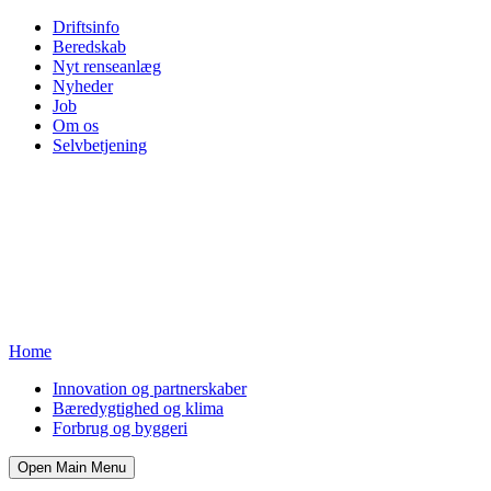
Driftsinfo
Beredskab
Nyt renseanlæg
Nyheder
Job
Om os
Selvbetjening
Home
Innovation og partnerskaber
Bæredygtighed og klima
Forbrug og byggeri
Open Main Menu