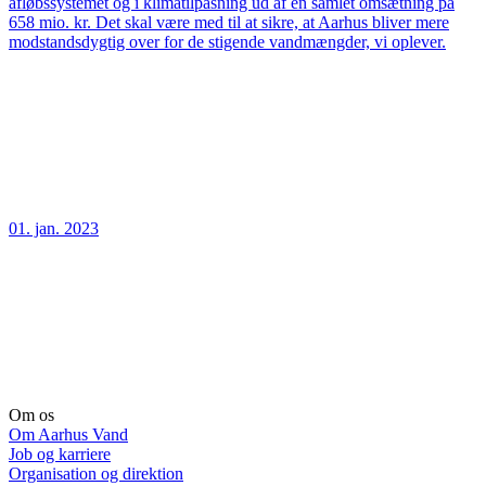
afløbssystemet og i klimatilpasning ud af en samlet omsætning på
658 mio. kr. Det skal være med til at sikre, at Aarhus bliver mere
modstandsdygtig over for de stigende vandmængder, vi oplever.
01. jan. 2023
Om os
Om Aarhus Vand
Job og karriere
Organisation og direktion