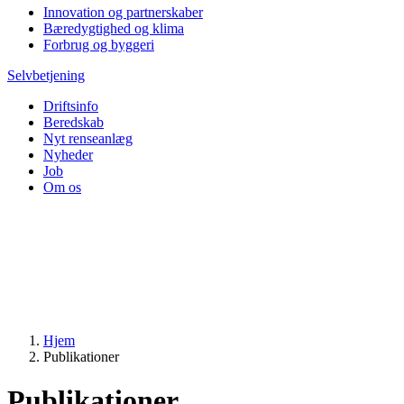
Innovation og partnerskaber
Bæredygtighed og klima
Forbrug og byggeri
Selvbetjening
Driftsinfo
Beredskab
Nyt renseanlæg
Nyheder
Job
Om os
Hjem
Publikationer
Publikationer