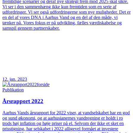
fremtidige scenarier og deraf nye strategi frem mod 2025 skal sikre.
Vi ser i den sammenhæng ikke kun fremtiden som en serie af
udfordringer. Vi ser også udfordringerne som nye muligheder. Det er
en del af vores DNA i Aarhus Vand og en del af den måde, vi
tænker på. Vores fokus er på udvikling, fælles værdiskabelse og
samspil gennem partnerskaber.
12. jan. 2023
Publikation
Årsrapport 2022
Aarhus Vands årsrapport for 2022 viser, at vandselskabet har en god
og sund økonomi, og at aarhusianernes vandregning er holdt i ro
trods høj inflation og høje priser på el. Selvom der ikke et sket en
prisstigning, har selskabet i 2022 alligevel formået at investere