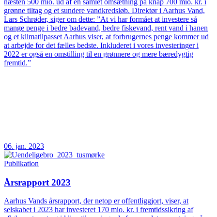
næsten 500 mio. ud af en samlet omsætning på knap 700 mio. kr. i
grønne tiltag og et sundere vandkredsløb. Direktør i Aarhus Vand,
Lars Schrøder, siger om dette: ”At vi har formået at investere så
mange penge i bedre badevand, bedre fiskevand, rent vand i hanen
og et klimatilpasset Aarhus viser, at forbrugernes penge kommer ud
at arbejde for det fælles bedste. Inkluderet i vores investeringer i
2022 er også en omstilling til en grønnere og mere bæredygtig
fremtid.”
06. jan. 2023
Publikation
Årsrapport 2023
Aarhus Vands årsrapport, der netop er offentliggjort, viser, at
selskabet i 2023 har investeret 170 mio. kr. i fremtidssikring af