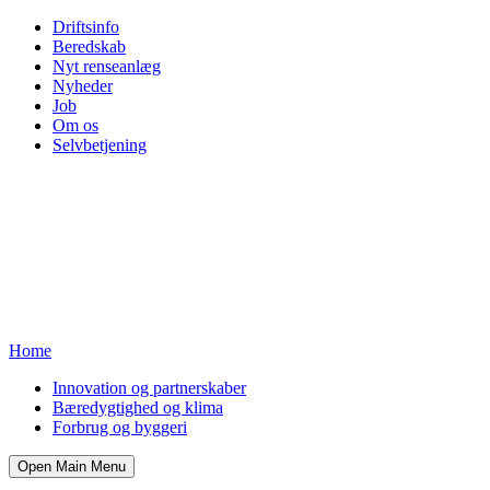
Driftsinfo
Beredskab
Nyt renseanlæg
Nyheder
Job
Om os
Selvbetjening
Home
Innovation og partnerskaber
Bæredygtighed og klima
Forbrug og byggeri
Open Main Menu