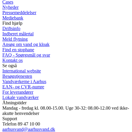
Cases
Nyheder
Pressemeddelelser
Mediebank
Find hjælp
Driftsinfo
Indberet målertal
Meld flytning
Ansøg om vand og kloak
Find en stophane
FAQ - Spørgsmål og svar
Kontakt os
Se også
International website
Besøgstjenesten
Vandværkerne i Aarhus
EAN- og CVR-numre
For leverandører
Lokale vandværker
Åbningstider
Mandag - fredag kl. 08.00-15.00. Uge 30-32: 08.00-12.00 ved ikke-
akutte henvendelser
Support
Telefon 89 47 10 00
aarhusvand@aarhusvand.dk