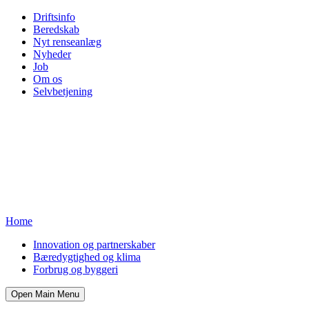
Driftsinfo
Beredskab
Nyt renseanlæg
Nyheder
Job
Om os
Selvbetjening
Home
Innovation og partnerskaber
Bæredygtighed og klima
Forbrug og byggeri
Open Main Menu