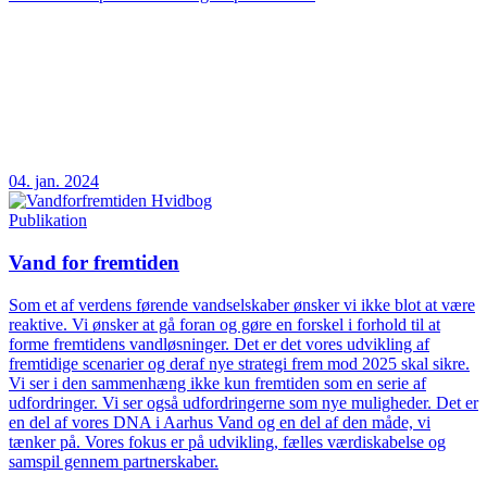
04. jan. 2024
Publikation
Vand for fremtiden
Som et af verdens førende vandselskaber ønsker vi ikke blot at være
reaktive. Vi ønsker at gå foran og gøre en forskel i forhold til at
forme fremtidens vandløsninger. Det er det vores udvikling af
fremtidige scenarier og deraf nye strategi frem mod 2025 skal sikre.
Vi ser i den sammenhæng ikke kun fremtiden som en serie af
udfordringer. Vi ser også udfordringerne som nye muligheder. Det er
en del af vores DNA i Aarhus Vand og en del af den måde, vi
tænker på. Vores fokus er på udvikling, fælles værdiskabelse og
samspil gennem partnerskaber.