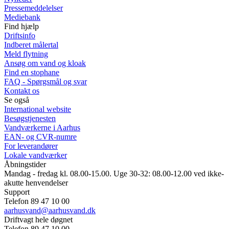
Pressemeddelelser
Mediebank
Find hjælp
Driftsinfo
Indberet målertal
Meld flytning
Ansøg om vand og kloak
Find en stophane
FAQ - Spørgsmål og svar
Kontakt os
Se også
International website
Besøgstjenesten
Vandværkerne i Aarhus
EAN- og CVR-numre
For leverandører
Lokale vandværker
Åbningstider
Mandag - fredag kl. 08.00-15.00. Uge 30-32: 08.00-12.00 ved ikke-
akutte henvendelser
Support
Telefon 89 47 10 00
aarhusvand@aarhusvand.dk
Driftvagt hele døgnet
Telefon 89 47 10 00