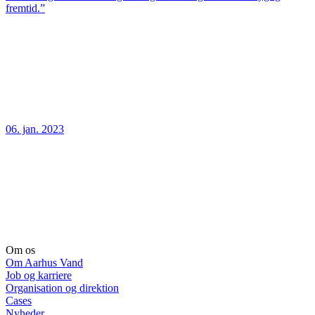
fremtid.”
06. jan. 2023
Om os
Om Aarhus Vand
Job og karriere
Organisation og direktion
Cases
Nyheder