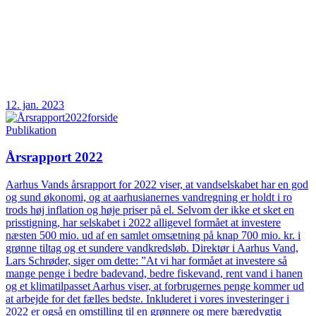
12. jan. 2023
Publikation
Årsrapport 2022
Aarhus Vands årsrapport for 2022 viser, at vandselskabet har en god
og sund økonomi, og at aarhusianernes vandregning er holdt i ro
trods høj inflation og høje priser på el. Selvom der ikke et sket en
prisstigning, har selskabet i 2022 alligevel formået at investere
næsten 500 mio. ud af en samlet omsætning på knap 700 mio. kr. i
grønne tiltag og et sundere vandkredsløb. Direktør i Aarhus Vand,
Lars Schrøder, siger om dette: ”At vi har formået at investere så
mange penge i bedre badevand, bedre fiskevand, rent vand i hanen
og et klimatilpasset Aarhus viser, at forbrugernes penge kommer ud
at arbejde for det fælles bedste. Inkluderet i vores investeringer i
2022 er også en omstilling til en grønnere og mere bæredygtig