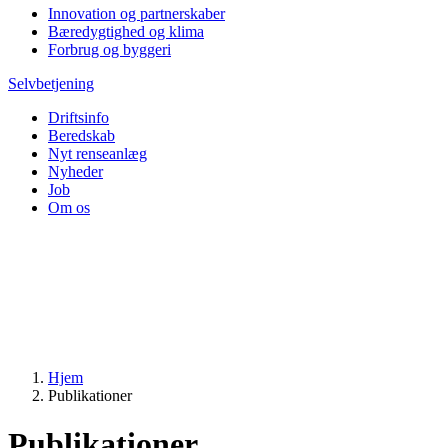
Innovation og partnerskaber
Bæredygtighed og klima
Forbrug og byggeri
Selvbetjening
Driftsinfo
Beredskab
Nyt renseanlæg
Nyheder
Job
Om os
Hjem
Publikationer
Publikationer