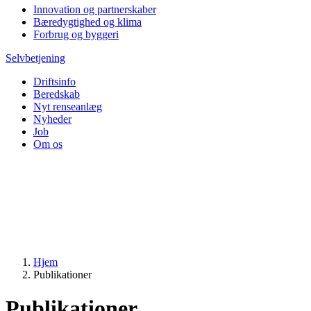
Innovation og partnerskaber
Bæredygtighed og klima
Forbrug og byggeri
Selvbetjening
Driftsinfo
Beredskab
Nyt renseanlæg
Nyheder
Job
Om os
Hjem
Publikationer
Publikationer