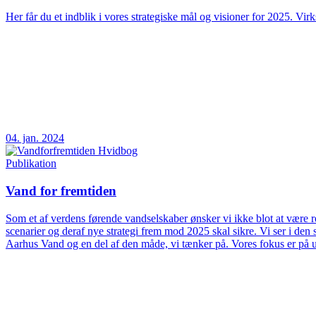
Her får du et indblik i vores strategiske mål og visioner for 2025. Vir
04. jan. 2024
Publikation
Vand for fremtiden
Som et af verdens førende vandselskaber ønsker vi ikke blot at være rea
scenarier og deraf nye strategi frem mod 2025 skal sikre. Vi ser i d
Aarhus Vand og en del af den måde, vi tænker på. Vores fokus er på 