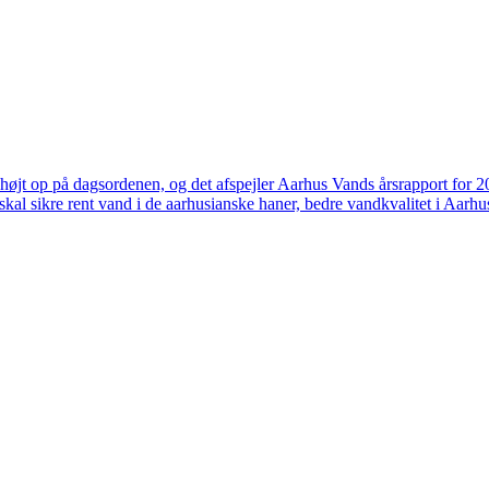
højt op på dagsordenen, og det afspejler Aarhus Vands årsrapport for 
skal sikre rent vand i de aarhusianske haner, bedre vandkvalitet i Aarhus