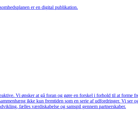
ksomhedsplanen er en digital publikation.
ktive. Vi ønsker at gå foran og gøre en forskel i forhold til at forme f
en sammenhæng ikke kun fremtiden som en serie af udfordringer. Vi ser 
udvikling, fælles værdiskabelse og samspil gennem partnerskaber.