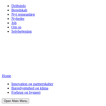
Driftsinfo
Beredskab
Nyt renseanlæg
Nyheder
Job
Om os
Selvbetjening
Home
Innovation og partnerskaber
Bæredygtighed og klima
Forbrug og byggeri
Open Main Menu