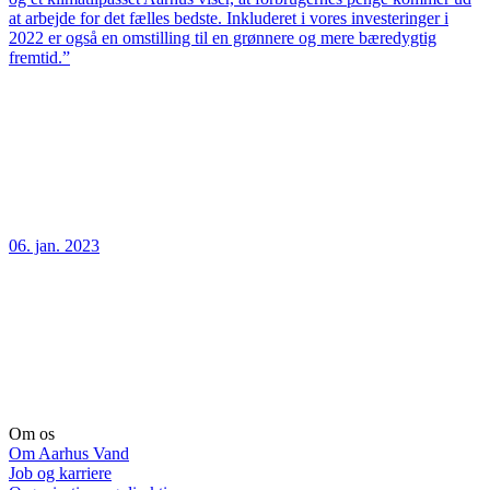
at arbejde for det fælles bedste. Inkluderet i vores investeringer i
2022 er også en omstilling til en grønnere og mere bæredygtig
fremtid.”
06. jan. 2023
Om os
Om Aarhus Vand
Job og karriere