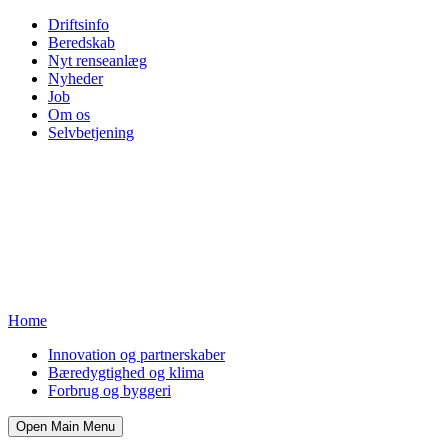
Driftsinfo
Beredskab
Nyt renseanlæg
Nyheder
Job
Om os
Selvbetjening
Home
Innovation og partnerskaber
Bæredygtighed og klima
Forbrug og byggeri
Open Main Menu