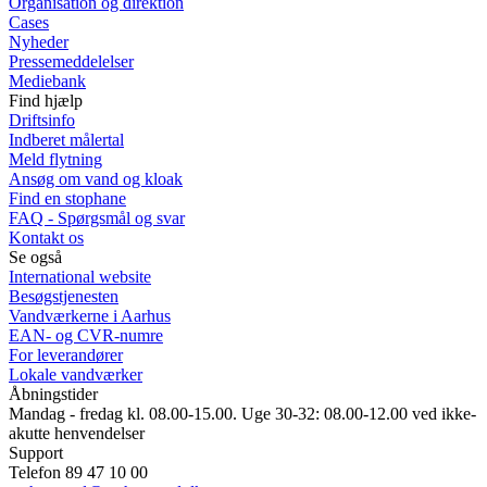
Organisation og direktion
Cases
Nyheder
Pressemeddelelser
Mediebank
Find hjælp
Driftsinfo
Indberet målertal
Meld flytning
Ansøg om vand og kloak
Find en stophane
FAQ - Spørgsmål og svar
Kontakt os
Se også
International website
Besøgstjenesten
Vandværkerne i Aarhus
EAN- og CVR-numre
For leverandører
Lokale vandværker
Åbningstider
Mandag - fredag kl. 08.00-15.00. Uge 30-32: 08.00-12.00 ved ikke-
akutte henvendelser
Support
Telefon 89 47 10 00