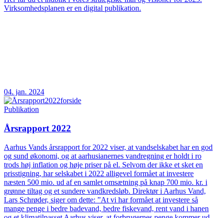
Virksomhedsplanen er en digital publikation.
04. jan. 2024
Publikation
Årsrapport 2022
Aarhus Vands årsrapport for 2022 viser, at vandselskabet har en god
og sund økonomi, og at aarhusianernes vandregning er holdt i ro
trods høj inflation og høje priser på el. Selvom der ikke et sket en
prisstigning, har selskabet i 2022 alligevel formået at investere
næsten 500 mio. ud af en samlet omsætning på knap 700 mio. kr. i
grønne tiltag og et sundere vandkredsløb. Direktør i Aarhus Vand,
Lars Schrøder, siger om dette: ”At vi har formået at investere så
mange penge i bedre badevand, bedre fiskevand, rent vand i hanen
og et klimatilpasset Aarhus viser, at forbrugernes penge kommer ud