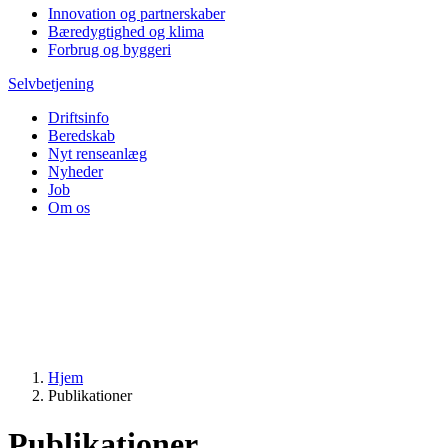
Innovation og partnerskaber
Bæredygtighed og klima
Forbrug og byggeri
Selvbetjening
Driftsinfo
Beredskab
Nyt renseanlæg
Nyheder
Job
Om os
Hjem
Publikationer
Publikationer