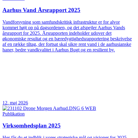
Aarhus Vand Årsrapport 2025
Vandforsyning som samfundskritisk infrastruktur er for alvor
kommet højt op på dagsordenen, og det afspejler Aarhus Vands
årsrapport for 2025. Årsrapporten indeholder udover det
økonomiske resultat og en bæredygtighedsrapportering beskrivelse
af en række tiltag, der fortsat skal sikre rent vand i de aarhusianske
haner, bedre vandkvalitet i Aarhus Bugt og en resilient by.
12. maj 2026
Publikation
Virksomhedsplan 2025
Her får du et indblik i vores strategiske mål og visioner for 2025.