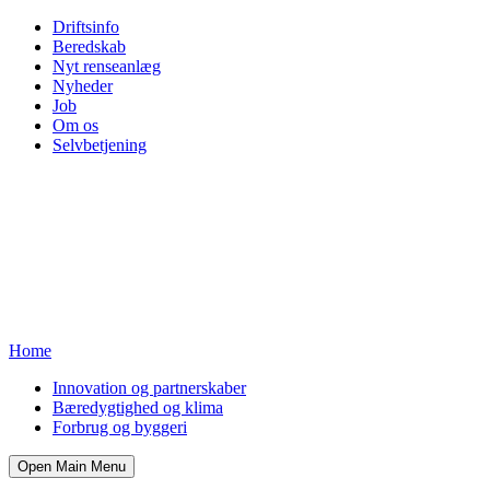
Driftsinfo
Beredskab
Nyt renseanlæg
Nyheder
Job
Om os
Selvbetjening
Home
Innovation og partnerskaber
Bæredygtighed og klima
Forbrug og byggeri
Open Main Menu