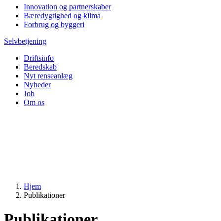
Innovation og partnerskaber
Bæredygtighed og klima
Forbrug og byggeri
Selvbetjening
Driftsinfo
Beredskab
Nyt renseanlæg
Nyheder
Job
Om os
Hjem
Publikationer
Publikationer