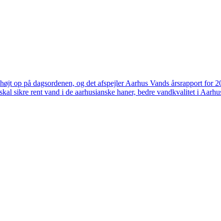
højt op på dagsordenen, og det afspejler Aarhus Vands årsrapport for 
skal sikre rent vand i de aarhusianske haner, bedre vandkvalitet i Aarhus