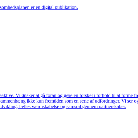
ksomhedsplanen er en digital publikation.
ktive. Vi ønsker at gå foran og gøre en forskel i forhold til at forme f
en sammenhæng ikke kun fremtiden som en serie af udfordringer. Vi ser 
udvikling, fælles værdiskabelse og samspil gennem partnerskaber.