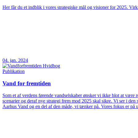
Her får du et indblik i vores strategiske mål og visioner for 2025. Vir
04. jan. 2024
Publikation
Vand for fremtiden
Som et af verdens førende vandselskaber ønsker vi ikke blot at være rea
scenarier og deraf nye strategi frem mod 2025 skal sikre. Vi ser i d
Aarhus Vand og en del af den måde, vi tænker på. Vores fokus er på 