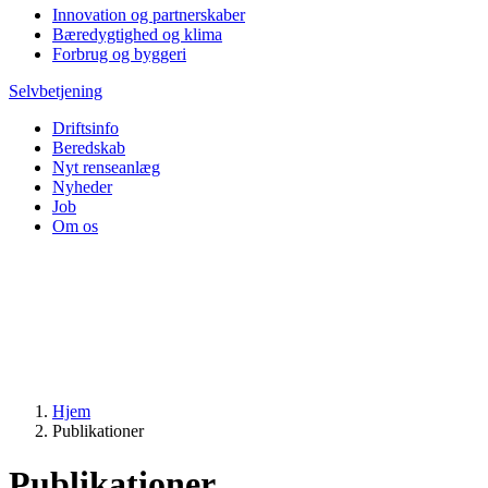
Innovation og partnerskaber
Bæredygtighed og klima
Forbrug og byggeri
Selvbetjening
Driftsinfo
Beredskab
Nyt renseanlæg
Nyheder
Job
Om os
Hjem
Publikationer
Publikationer