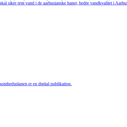
skal sikre rent vand i de aarhusianske haner, bedre vandkvalitet i Aarhus
ksomhedsplanen er en digital publikation.