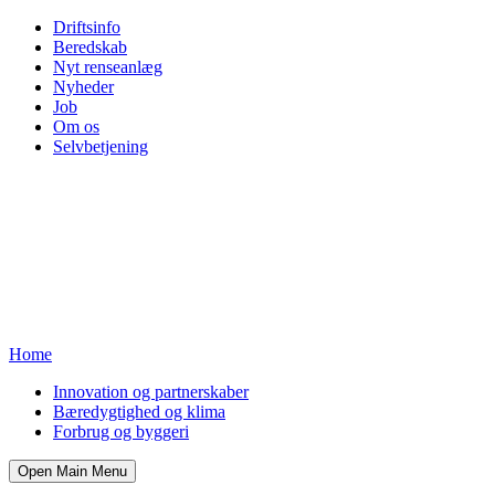
Driftsinfo
Beredskab
Nyt renseanlæg
Nyheder
Job
Om os
Selvbetjening
Home
Innovation og partnerskaber
Bæredygtighed og klima
Forbrug og byggeri
Open Main Menu