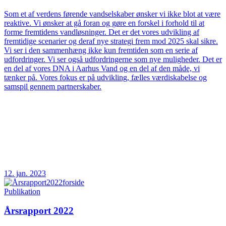
Som et af verdens førende vandselskaber ønsker vi ikke blot at være
reaktive. Vi ønsker at gå foran og gøre en forskel i forhold til at
forme fremtidens vandløsninger. Det er det vores udvikling af
fremtidige scenarier og deraf nye strategi frem mod 2025 skal sikre.
Vi ser i den sammenhæng ikke kun fremtiden som en serie af
udfordringer. Vi ser også udfordringerne som nye muligheder. Det er
en del af vores DNA i Aarhus Vand og en del af den måde, vi
tænker på. Vores fokus er på udvikling, fælles værdiskabelse og
samspil gennem partnerskaber.
12. jan. 2023
Publikation
Årsrapport 2022