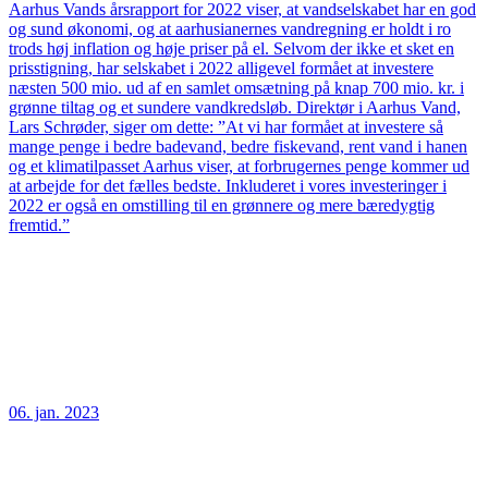
Aarhus Vands årsrapport for 2022 viser, at vandselskabet har en god
og sund økonomi, og at aarhusianernes vandregning er holdt i ro
trods høj inflation og høje priser på el. Selvom der ikke et sket en
prisstigning, har selskabet i 2022 alligevel formået at investere
næsten 500 mio. ud af en samlet omsætning på knap 700 mio. kr. i
grønne tiltag og et sundere vandkredsløb. Direktør i Aarhus Vand,
Lars Schrøder, siger om dette: ”At vi har formået at investere så
mange penge i bedre badevand, bedre fiskevand, rent vand i hanen
og et klimatilpasset Aarhus viser, at forbrugernes penge kommer ud
at arbejde for det fælles bedste. Inkluderet i vores investeringer i
2022 er også en omstilling til en grønnere og mere bæredygtig
fremtid.”
06. jan. 2023