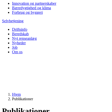
Innovation og partnerskaber
Bæredygtighed og klima
Forbrug og byggeri
Selvbetjening
Driftsinfo
Beredskab
Nyt renseanlæg
Nyheder
Job
Om os
Hjem
Publikationer
Publikationer