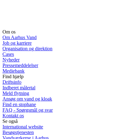
Om os
Om Aarhus Vand
Job og karriere
Organisation og direktion
Cases
Nyheder
Pressemeddelelser
Mediebank
Find hjælp
Driftsinfo
Indberet målertal
Meld flytning
Ansøg om vand og kloak
Find en stophane
FAQ - Spørgsmål og svar
Kontakt os
Se også
International website
Besøgstjenesten
Vandværkerne i Aarhus