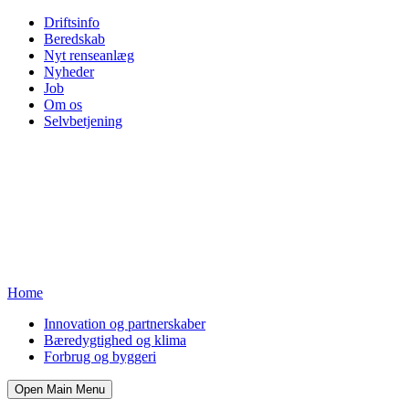
Driftsinfo
Beredskab
Nyt renseanlæg
Nyheder
Job
Om os
Selvbetjening
Home
Innovation og partnerskaber
Bæredygtighed og klima
Forbrug og byggeri
Open Main Menu