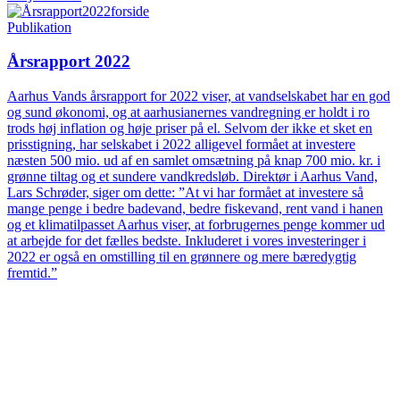
Publikation
Årsrapport 2022
Aarhus Vands årsrapport for 2022 viser, at vandselskabet har en god
og sund økonomi, og at aarhusianernes vandregning er holdt i ro
trods høj inflation og høje priser på el. Selvom der ikke et sket en
prisstigning, har selskabet i 2022 alligevel formået at investere
næsten 500 mio. ud af en samlet omsætning på knap 700 mio. kr. i
grønne tiltag og et sundere vandkredsløb. Direktør i Aarhus Vand,
Lars Schrøder, siger om dette: ”At vi har formået at investere så
mange penge i bedre badevand, bedre fiskevand, rent vand i hanen
og et klimatilpasset Aarhus viser, at forbrugernes penge kommer ud
at arbejde for det fælles bedste. Inkluderet i vores investeringer i
2022 er også en omstilling til en grønnere og mere bæredygtig
fremtid.”