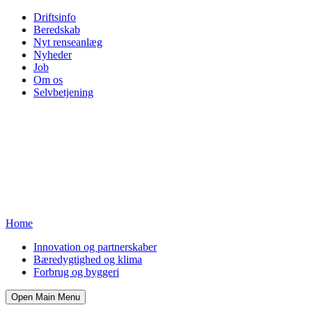
Driftsinfo
Beredskab
Nyt renseanlæg
Nyheder
Job
Om os
Selvbetjening
Home
Innovation og partnerskaber
Bæredygtighed og klima
Forbrug og byggeri
Open Main Menu