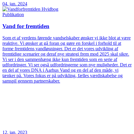
04. jan. 2024
Publikation
Vand for fremtiden
Som et af verdens førende vandselskaber ønsker vi ikke blot at være
reaktive. Vi ønsker at gå foran og gøre en forskel i forhold til at
forme fremtidens vandløsninger. Det er det vores udvikling af
fremtidige scenarier og deraf nye strategi frem mod 2025 skal sikre.
Vi ser i den sammenhæng ikke kun fremtiden som en serie af
udfordringer. Vi ser også udfordringerne som nye muligheder. Det er
en del af vores DNA i Aarhus Vand og en del af den måde, vi
tænker på. Vores fokus er på udvikling, fælles værdiskabelse og
samspil gennem partnerskaber.
12. jan. 2023