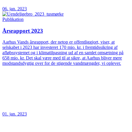
06. jan. 2023
Publikation
Årsrapport 2023
Aarhus Vands årsrapport, der netop er offentliggjort, viser, at
selskabet i 2023 har investeret 170 mio. kr. i fremtidssikring af
afløbssystemet og i klimatilpasning ud af en samlet omsætning på
658 mio. kr. Det skal være med til at sikre, at Aarhus bliver mere
modstandsdygtig over for de stigende vandmængder, vi oplever.
01. jan. 2023