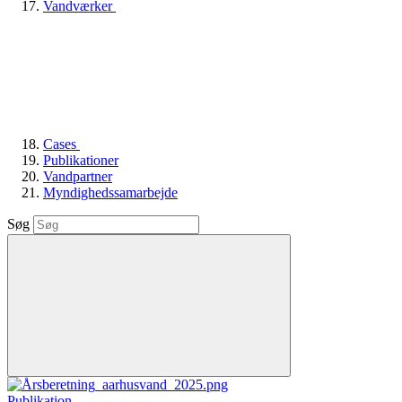
Vandværker
Cases
Publikationer
Vandpartner
Myndighedssamarbejde
Søg
Publikation