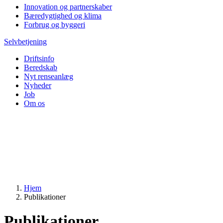
Innovation og partnerskaber
Bæredygtighed og klima
Forbrug og byggeri
Selvbetjening
Driftsinfo
Beredskab
Nyt renseanlæg
Nyheder
Job
Om os
Hjem
Publikationer
Publikationer