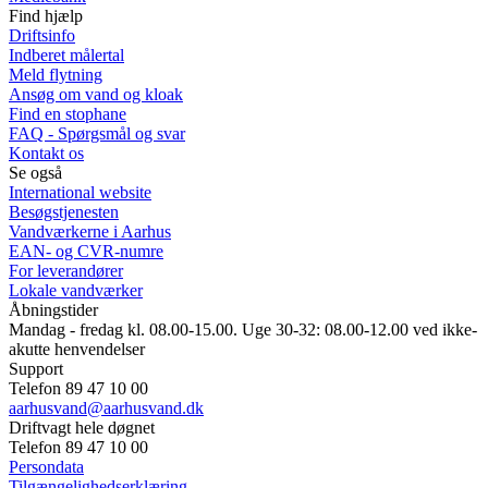
Find hjælp
Driftsinfo
Indberet målertal
Meld flytning
Ansøg om vand og kloak
Find en stophane
FAQ - Spørgsmål og svar
Kontakt os
Se også
International website
Besøgstjenesten
Vandværkerne i Aarhus
EAN- og CVR-numre
For leverandører
Lokale vandværker
Åbningstider
Mandag - fredag kl. 08.00-15.00. Uge 30-32: 08.00-12.00 ved ikke-
akutte henvendelser
Support
Telefon 89 47 10 00
aarhusvand@aarhusvand.dk
Driftvagt hele døgnet
Telefon 89 47 10 00
Persondata
Tilgængelighedserklæring