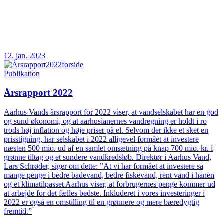
12. jan. 2023
Publikation
Årsrapport 2022
Aarhus Vands årsrapport for 2022 viser, at vandselskabet har en god
og sund økonomi, og at aarhusianernes vandregning er holdt i ro
trods høj inflation og høje priser på el. Selvom der ikke et sket en
prisstigning, har selskabet i 2022 alligevel formået at investere
næsten 500 mio. ud af en samlet omsætning på knap 700 mio. kr. i
grønne tiltag og et sundere vandkredsløb. Direktør i Aarhus Vand,
Lars Schrøder, siger om dette: ”At vi har formået at investere så
mange penge i bedre badevand, bedre fiskevand, rent vand i hanen
og et klimatilpasset Aarhus viser, at forbrugernes penge kommer ud
at arbejde for det fælles bedste. Inkluderet i vores investeringer i
2022 er også en omstilling til en grønnere og mere bæredygtig
fremtid.”