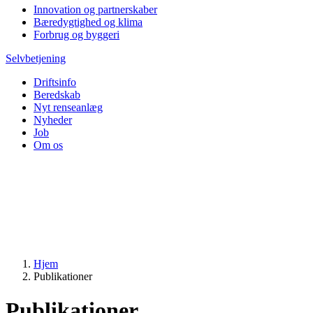
Innovation og partnerskaber
Bæredygtighed og klima
Forbrug og byggeri
Selvbetjening
Driftsinfo
Beredskab
Nyt renseanlæg
Nyheder
Job
Om os
Hjem
Publikationer
Publikationer