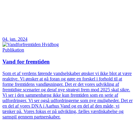
04. jan. 2024
Publikation
Vand for fremtiden
Som et af verdens førende vandselskaber ønsker vi ikke blot at være
reaktive. Vi ønsker at gå foran og gøre en forskel i forhold til at
forme fremtidens vandløsninger. Det er det vores udvikling af
fremtidige scenarier og deraf nye strategi frem mod 2025 skal sikre.
Vi ser i den sammenhæng ikke kun fremtiden som en serie af
udfordringer. Vi ser også udfordringerne som nye muligheder. Det er
en del af vores DNA i Aarhus Vand og en del af den måde, vi
tænker på. Vores fokus er på udvikling, fælles værdiskabelse og
samspil gennem partnerskaber.