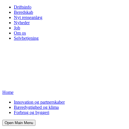
Driftsinfo
Beredskab
Nyt renseanlæg
Nyheder
Job
Om os
Selvbetjening
Home
Innovation og partnerskaber
Bæredygtighed og klima
Forbrug og byggeri
Open Main Menu