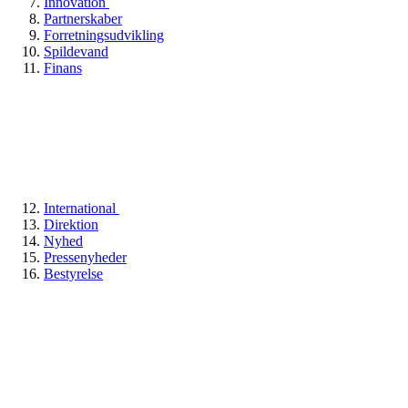
Innovation
Partnerskaber
Forretningsudvikling
Spildevand
Finans
International
Direktion
Nyhed
Pressenyheder
Bestyrelse