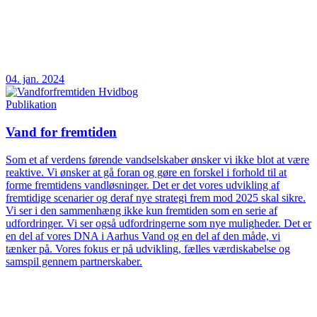
04. jan. 2024
Publikation
Vand for fremtiden
Som et af verdens førende vandselskaber ønsker vi ikke blot at være
reaktive. Vi ønsker at gå foran og gøre en forskel i forhold til at
forme fremtidens vandløsninger. Det er det vores udvikling af
fremtidige scenarier og deraf nye strategi frem mod 2025 skal sikre.
Vi ser i den sammenhæng ikke kun fremtiden som en serie af
udfordringer. Vi ser også udfordringerne som nye muligheder. Det er
en del af vores DNA i Aarhus Vand og en del af den måde, vi
tænker på. Vores fokus er på udvikling, fælles værdiskabelse og
samspil gennem partnerskaber.