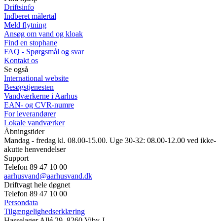
Driftsinfo
Indberet målertal
Meld flytning
Ansøg om vand og kloak
Find en stophane
FAQ - Spørgsmål og svar
Kontakt os
Se også
International website
Besøgstjenesten
Vandværkerne i Aarhus
EAN- og CVR-numre
For leverandører
Lokale vandværker
Åbningstider
Mandag - fredag kl. 08.00-15.00. Uge 30-32: 08.00-12.00 ved ikke-
akutte henvendelser
Support
Telefon 89 47 10 00
aarhusvand@aarhusvand.dk
Driftvagt hele døgnet
Telefon 89 47 10 00
Persondata
Tilgængelighedserklæring
Hasselager Allé 29, 8260 Viby J