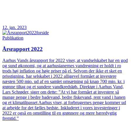
12. jan. 2023
Publikation
Årsrapport 2022
Aarhus Vands årsrapport for 2022 viser, at vandselskabet har en god
og sund økonomi, og at aarhusianernes vandregning er holdt i ro
trods høj inflation og høje priser på el. Selvom der ikke et sket en
prisstigning, har selskabet i 2022 alligevel formået at investere
næsten 500 mio. ud af en samlet omsætning på knap 700 mio. kr. i
grønne tiltag og et sundere vandkredsløb. Direktør i Aarhus Vand,
Lars Schrøder, siger om dette: ”At vi har formået at investere så
mange penge i bedre badevand, bedre fiskevand, rent vand i hanen
og et klimatilpasset Aarhus viser, at forbrugernes penge kommer ud
at arbejde for det fælles bedste. Inkluderet i vores investeringer i
2022 er også en omstilling til en grønnere og mere bæredygtig
fremtid.”