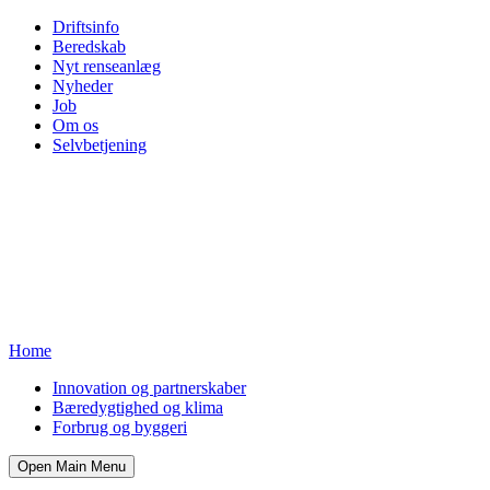
Driftsinfo
Beredskab
Nyt renseanlæg
Nyheder
Job
Om os
Selvbetjening
Home
Innovation og partnerskaber
Bæredygtighed og klima
Forbrug og byggeri
Open Main Menu