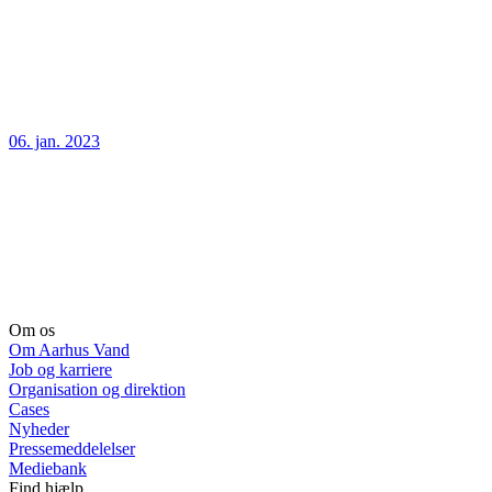
06. jan. 2023
Om os
Om Aarhus Vand
Job og karriere
Organisation og direktion
Cases
Nyheder
Pressemeddelelser
Mediebank
Find hjælp