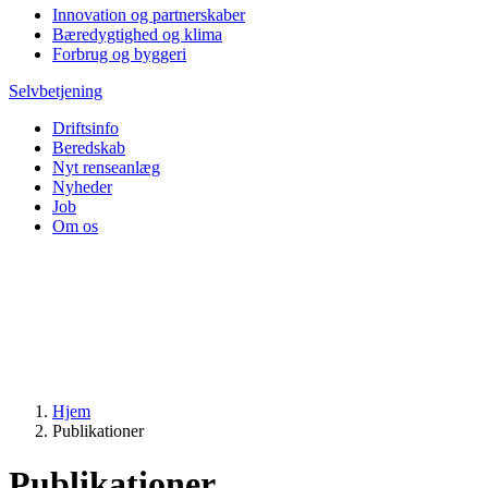
Innovation og partnerskaber
Bæredygtighed og klima
Forbrug og byggeri
Selvbetjening
Driftsinfo
Beredskab
Nyt renseanlæg
Nyheder
Job
Om os
Hjem
Publikationer
Publikationer