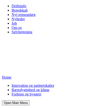
Driftsinfo
Beredskab
Nyt renseanlæg
Nyheder
Job
Om os
Selvbetjening
Home
Innovation og partnerskaber
Bæredygtighed og klima
Forbrug og byggeri
Open Main Menu