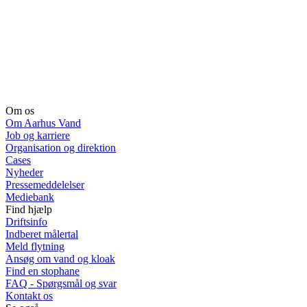
Om os
Om Aarhus Vand
Job og karriere
Organisation og direktion
Cases
Nyheder
Pressemeddelelser
Mediebank
Find hjælp
Driftsinfo
Indberet målertal
Meld flytning
Ansøg om vand og kloak
Find en stophane
FAQ - Spørgsmål og svar
Kontakt os