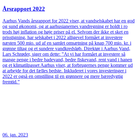
Årsrapport 2022
Aarhus Vands årsrapport for 2022 viser, at vandselskabet har en god
og sund økonomi, og at aarhusianernes vandregning er holdt i ro
trods høj inflation og høje priser på el. Selvom der ikke et sket en
prisstigning, har selskabet i 2022 alligevel formået at investere
næsten 500 mio. ud af en samlet omsætning på knap 700 mio. kr. i
grønne tiltag og et sundere vandkredsløb. Direktør i Aarhus Vand,
Lars Schrøder, siger om dette: ”At vi har formået at investere så
mange penge i bedre badevand, bedre fiskevand, rent vand i hanen
og et klimatilpasset Aarhus viser, at forbrugernes penge kommer ud
at arbejde for det fælles bedste. Inkluderet i vores investeringer i
2022 er også en omstilling til en grønnere og mere bæredygtig
fremtid.”
06. jan. 2023