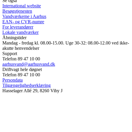
Se også
International website
Besøgstjenesten
Vandværkerne i Aarhus
EAN- og CVR-numre
For leverandører
Lokale vandværker
Åbningstider
Mandag - fredag kl. 08.00-15.00. Uge 30-32: 08.00-12.00 ved ikke-
akutte henvendelser
Support
Telefon 89 47 10 00
aarhusvand@aarhusvand.dk
Driftvagt hele døgnet
Telefon 89 47 10 00
Persondata
Tilgængelighedserklæring
Hasselager Allé 29, 8260 Viby J