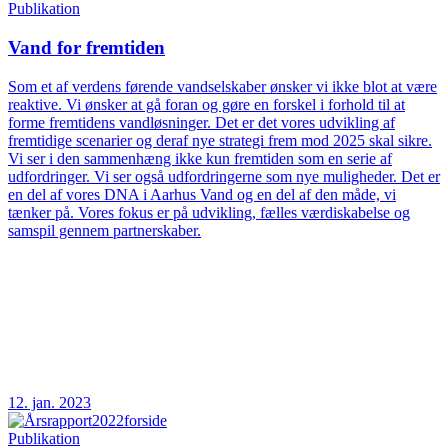
Publikation
Vand for fremtiden
Som et af verdens førende vandselskaber ønsker vi ikke blot at være
reaktive. Vi ønsker at gå foran og gøre en forskel i forhold til at
forme fremtidens vandløsninger. Det er det vores udvikling af
fremtidige scenarier og deraf nye strategi frem mod 2025 skal sikre.
Vi ser i den sammenhæng ikke kun fremtiden som en serie af
udfordringer. Vi ser også udfordringerne som nye muligheder. Det er
en del af vores DNA i Aarhus Vand og en del af den måde, vi
tænker på. Vores fokus er på udvikling, fælles værdiskabelse og
samspil gennem partnerskaber.
12. jan. 2023
Publikation