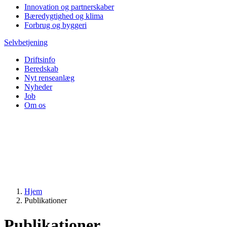
Innovation og partnerskaber
Bæredygtighed og klima
Forbrug og byggeri
Selvbetjening
Driftsinfo
Beredskab
Nyt renseanlæg
Nyheder
Job
Om os
Hjem
Publikationer
Publikationer