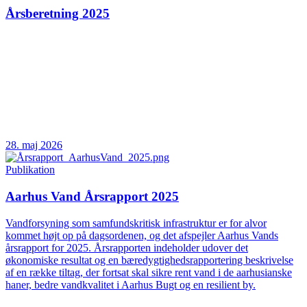
Årsberetning 2025
28. maj 2026
Publikation
Aarhus Vand Årsrapport 2025
Vandforsyning som samfundskritisk infrastruktur er for alvor
kommet højt op på dagsordenen, og det afspejler Aarhus Vands
årsrapport for 2025. Årsrapporten indeholder udover det
økonomiske resultat og en bæredygtighedsrapportering beskrivelse
af en række tiltag, der fortsat skal sikre rent vand i de aarhusianske
haner, bedre vandkvalitet i Aarhus Bugt og en resilient by.