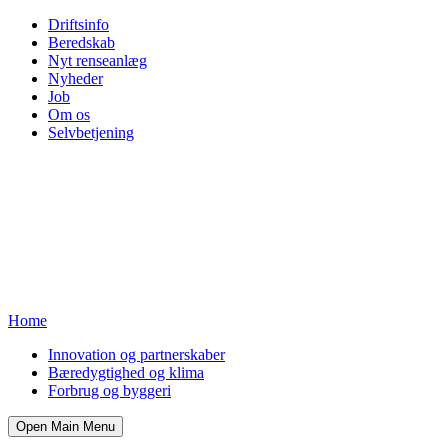
Driftsinfo
Beredskab
Nyt renseanlæg
Nyheder
Job
Om os
Selvbetjening
Home
Innovation og partnerskaber
Bæredygtighed og klima
Forbrug og byggeri
Open Main Menu