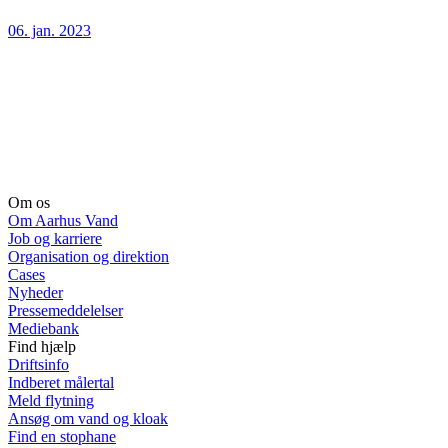
06. jan. 2023
Om os
Om Aarhus Vand
Job og karriere
Organisation og direktion
Cases
Nyheder
Pressemeddelelser
Mediebank
Find hjælp
Driftsinfo
Indberet målertal
Meld flytning
Ansøg om vand og kloak
Find en stophane