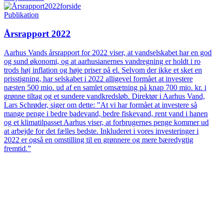
Publikation
Årsrapport 2022
Aarhus Vands årsrapport for 2022 viser, at vandselskabet har en god
og sund økonomi, og at aarhusianernes vandregning er holdt i ro
trods høj inflation og høje priser på el. Selvom der ikke et sket en
prisstigning, har selskabet i 2022 alligevel formået at investere
næsten 500 mio. ud af en samlet omsætning på knap 700 mio. kr. i
grønne tiltag og et sundere vandkredsløb. Direktør i Aarhus Vand,
Lars Schrøder, siger om dette: ”At vi har formået at investere så
mange penge i bedre badevand, bedre fiskevand, rent vand i hanen
og et klimatilpasset Aarhus viser, at forbrugernes penge kommer ud
at arbejde for det fælles bedste. Inkluderet i vores investeringer i
2022 er også en omstilling til en grønnere og mere bæredygtig
fremtid.”