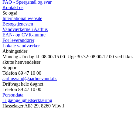
FAQ - Spørgsmål og svar
Kontakt os
Se også
International website
Besøgstjenesten
Vandværkerne i Aarhus
EAN- og CVR-numre
For leverandører
Lokale vandværker
Åbningstider
Mandag - fredag kl. 08.00-15.00. Uge 30-32: 08.00-12.00 ved ikke-
akutte henvendelser
Support
Telefon 89 47 10 00
aarhusvand@aarhusvand.dk
Driftvagt hele døgnet
Telefon 89 47 10 00
Persondata
Tilgængelighedserklæring
Hasselager Allé 29, 8260 Viby J