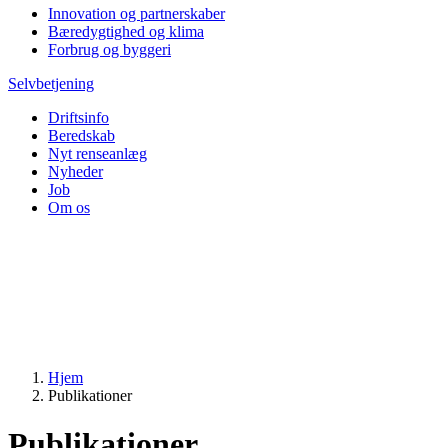
Innovation og partnerskaber
Bæredygtighed og klima
Forbrug og byggeri
Selvbetjening
Driftsinfo
Beredskab
Nyt renseanlæg
Nyheder
Job
Om os
Hjem
Publikationer
Publikationer