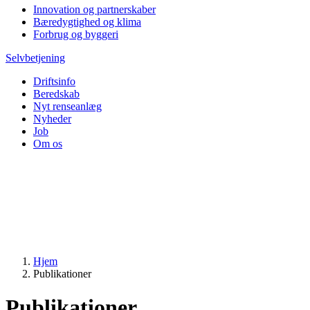
Innovation og partnerskaber
Bæredygtighed og klima
Forbrug og byggeri
Selvbetjening
Driftsinfo
Beredskab
Nyt renseanlæg
Nyheder
Job
Om os
Hjem
Publikationer
Publikationer