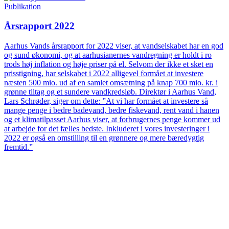
Publikation
Årsrapport 2022
Aarhus Vands årsrapport for 2022 viser, at vandselskabet har en god
og sund økonomi, og at aarhusianernes vandregning er holdt i ro
trods høj inflation og høje priser på el. Selvom der ikke et sket en
prisstigning, har selskabet i 2022 alligevel formået at investere
næsten 500 mio. ud af en samlet omsætning på knap 700 mio. kr. i
grønne tiltag og et sundere vandkredsløb. Direktør i Aarhus Vand,
Lars Schrøder, siger om dette: ”At vi har formået at investere så
mange penge i bedre badevand, bedre fiskevand, rent vand i hanen
og et klimatilpasset Aarhus viser, at forbrugernes penge kommer ud
at arbejde for det fælles bedste. Inkluderet i vores investeringer i
2022 er også en omstilling til en grønnere og mere bæredygtig
fremtid.”