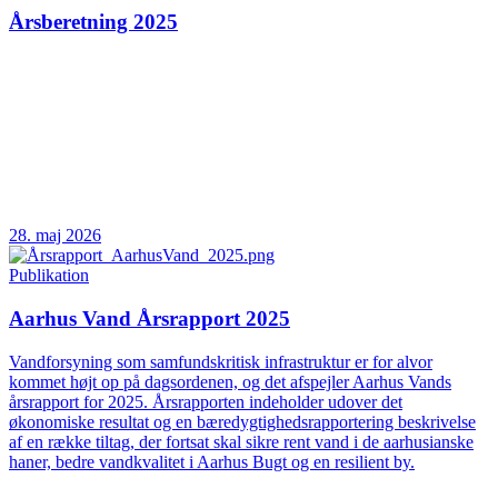
Årsberetning 2025
28. maj 2026
Publikation
Aarhus Vand Årsrapport 2025
Vandforsyning som samfundskritisk infrastruktur er for alvor
kommet højt op på dagsordenen, og det afspejler Aarhus Vands
årsrapport for 2025. Årsrapporten indeholder udover det
økonomiske resultat og en bæredygtighedsrapportering beskrivelse
af en række tiltag, der fortsat skal sikre rent vand i de aarhusianske
haner, bedre vandkvalitet i Aarhus Bugt og en resilient by.