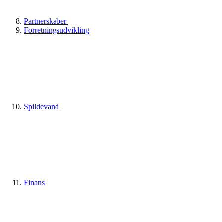
Partnerskaber
Forretningsudvikling
Spildevand
Finans