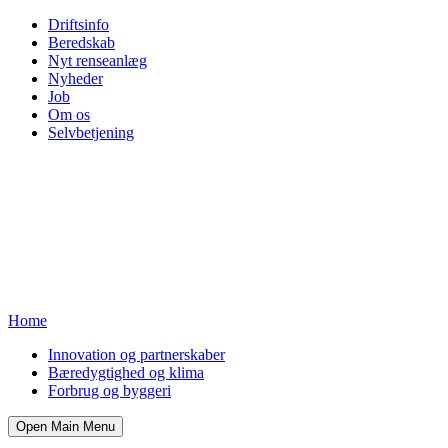
Driftsinfo
Beredskab
Nyt renseanlæg
Nyheder
Job
Om os
Selvbetjening
Home
Innovation og partnerskaber
Bæredygtighed og klima
Forbrug og byggeri
Open Main Menu