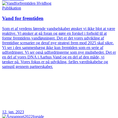
Publikation
Vand for fremtiden
Som et af verdens førende vandselskaber ønsker vi ikke blot at være
reaktive. Vi ønsker at gå foran og gøre en forskel i forhold til at
forme fremtidens vandløsninger. Det er det vores udvikling af
fremtidige scenarier og deraf nye strategi frem mod 2025 skal sikre.
Vi ser i den sammenhæng ikke kun fremtiden som en serie af
udfordringer. Vi ser også udfordringerne som nye muligheder. Det er
en del af vores DNA i Aarhus Vand og en del af den måde, vi
tænker på. Vores fokus er på udvikling, fælles værdiskabelse og
samspil gennem partnerskaber.
12. jan. 2023