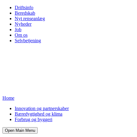
Driftsinfo
Beredskab
Nyt renseanlæg
Nyheder
Job
Om os
Selvbetjening
Home
Innovation og partnerskaber
Bæredygtighed og klima
Forbrug og byggeri
Open Main Menu