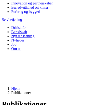
Innovation og partnerskaber
Bæredygtighed og klima
Forbrug og byggeri
Selvbetjening
Driftsinfo
Beredskab
Nyt renseanlæg
Nyheder
Job
Om os
Hjem
Publikationer
Publikationer