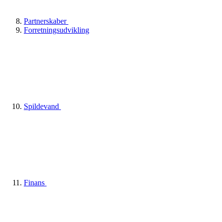
Partnerskaber
Forretningsudvikling
Spildevand
Finans