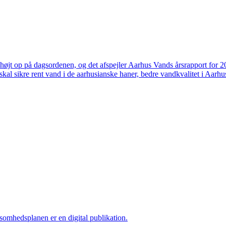
højt op på dagsordenen, og det afspejler Aarhus Vands årsrapport for 
skal sikre rent vand i de aarhusianske haner, bedre vandkvalitet i Aarhus
ksomhedsplanen er en digital publikation.