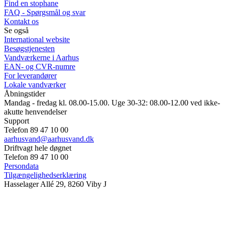
Find en stophane
FAQ - Spørgsmål og svar
Kontakt os
Se også
International website
Besøgstjenesten
Vandværkerne i Aarhus
EAN- og CVR-numre
For leverandører
Lokale vandværker
Åbningstider
Mandag - fredag kl. 08.00-15.00. Uge 30-32: 08.00-12.00 ved ikke-
akutte henvendelser
Support
Telefon 89 47 10 00
aarhusvand@aarhusvand.dk
Driftvagt hele døgnet
Telefon 89 47 10 00
Persondata
Tilgængelighedserklæring
Hasselager Allé 29, 8260 Viby J