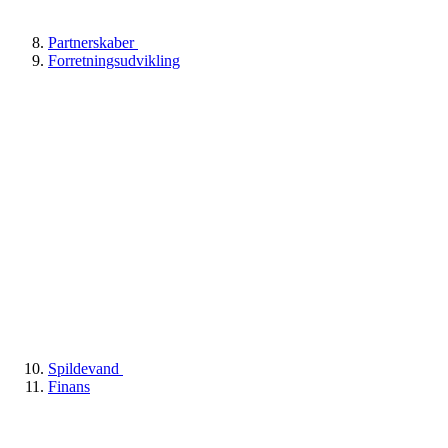
Partnerskaber
Forretningsudvikling
Spildevand
Finans