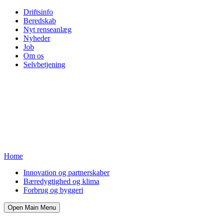
Driftsinfo
Beredskab
Nyt renseanlæg
Nyheder
Job
Om os
Selvbetjening
Home
Innovation og partnerskaber
Bæredygtighed og klima
Forbrug og byggeri
Open Main Menu