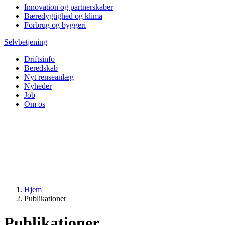
Innovation og partnerskaber
Bæredygtighed og klima
Forbrug og byggeri
Selvbetjening
Driftsinfo
Beredskab
Nyt renseanlæg
Nyheder
Job
Om os
Hjem
Publikationer
Publikationer