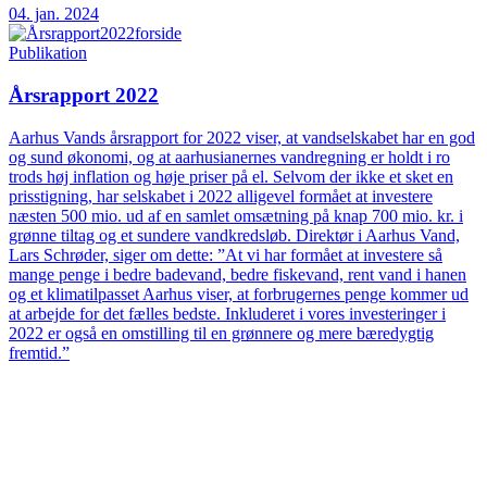
04. jan. 2024
Publikation
Årsrapport 2022
Aarhus Vands årsrapport for 2022 viser, at vandselskabet har en god
og sund økonomi, og at aarhusianernes vandregning er holdt i ro
trods høj inflation og høje priser på el. Selvom der ikke et sket en
prisstigning, har selskabet i 2022 alligevel formået at investere
næsten 500 mio. ud af en samlet omsætning på knap 700 mio. kr. i
grønne tiltag og et sundere vandkredsløb. Direktør i Aarhus Vand,
Lars Schrøder, siger om dette: ”At vi har formået at investere så
mange penge i bedre badevand, bedre fiskevand, rent vand i hanen
og et klimatilpasset Aarhus viser, at forbrugernes penge kommer ud
at arbejde for det fælles bedste. Inkluderet i vores investeringer i
2022 er også en omstilling til en grønnere og mere bæredygtig
fremtid.”