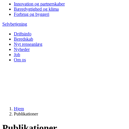
Innovation og partnerskaber
Bæredygtighed og klima
Forbrug og byggeri
Selvbetjening
Driftsinfo
Beredskab
Nyt renseanlæg
Nyheder
Job
Om os
Hjem
Publikationer
Publikationer