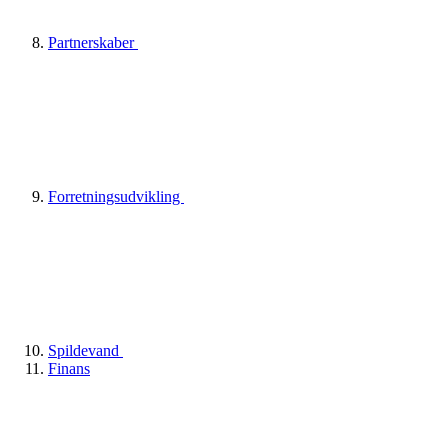
Partnerskaber
Forretningsudvikling
Spildevand
Finans