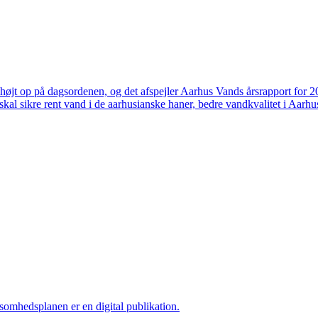
højt op på dagsordenen, og det afspejler Aarhus Vands årsrapport for 
skal sikre rent vand i de aarhusianske haner, bedre vandkvalitet i Aarhus
ksomhedsplanen er en digital publikation.