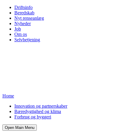
Driftsinfo
Beredskab
Nyt renseanlæg
Nyheder
Job
Om os
Selvbetjening
Home
Innovation og partnerskaber
Bæredygtighed og klima
Forbrug og byggeri
Open Main Menu