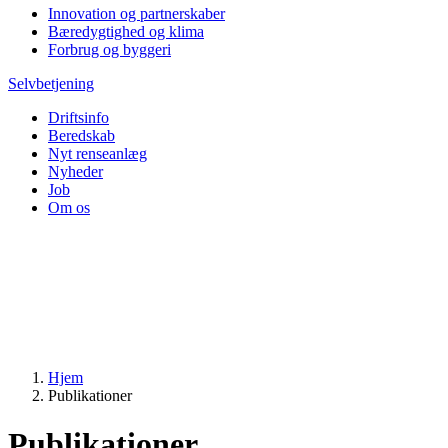
Innovation og partnerskaber
Bæredygtighed og klima
Forbrug og byggeri
Selvbetjening
Driftsinfo
Beredskab
Nyt renseanlæg
Nyheder
Job
Om os
Hjem
Publikationer
Publikationer