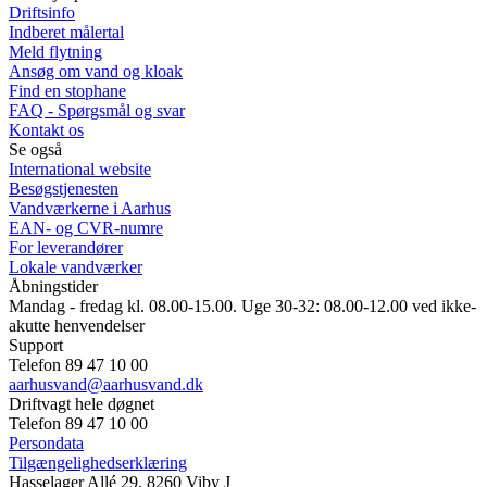
Driftsinfo
Indberet målertal
Meld flytning
Ansøg om vand og kloak
Find en stophane
FAQ - Spørgsmål og svar
Kontakt os
Se også
International website
Besøgstjenesten
Vandværkerne i Aarhus
EAN- og CVR-numre
For leverandører
Lokale vandværker
Åbningstider
Mandag - fredag kl. 08.00-15.00. Uge 30-32: 08.00-12.00 ved ikke-
akutte henvendelser
Support
Telefon 89 47 10 00
aarhusvand@aarhusvand.dk
Driftvagt hele døgnet
Telefon 89 47 10 00
Persondata
Tilgængelighedserklæring
Hasselager Allé 29, 8260 Viby J