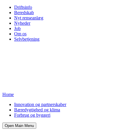
Driftsinfo
Beredskab
Nyt renseanlæg
Nyheder
Job
Om os
Selvbetjening
Home
Innovation og partnerskaber
Bæredygtighed og klima
Forbrug og byggeri
Open Main Menu