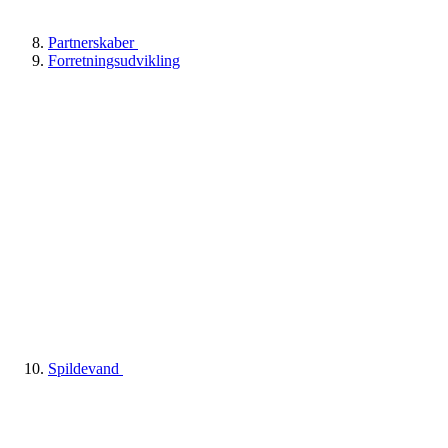
Partnerskaber
Forretningsudvikling
Spildevand