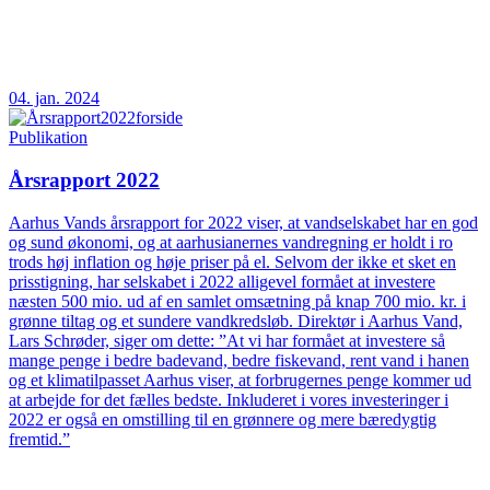
04. jan. 2024
Publikation
Årsrapport 2022
Aarhus Vands årsrapport for 2022 viser, at vandselskabet har en god
og sund økonomi, og at aarhusianernes vandregning er holdt i ro
trods høj inflation og høje priser på el. Selvom der ikke et sket en
prisstigning, har selskabet i 2022 alligevel formået at investere
næsten 500 mio. ud af en samlet omsætning på knap 700 mio. kr. i
grønne tiltag og et sundere vandkredsløb. Direktør i Aarhus Vand,
Lars Schrøder, siger om dette: ”At vi har formået at investere så
mange penge i bedre badevand, bedre fiskevand, rent vand i hanen
og et klimatilpasset Aarhus viser, at forbrugernes penge kommer ud
at arbejde for det fælles bedste. Inkluderet i vores investeringer i
2022 er også en omstilling til en grønnere og mere bæredygtig
fremtid.”