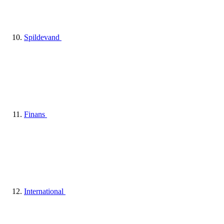
Spildevand
Finans
International