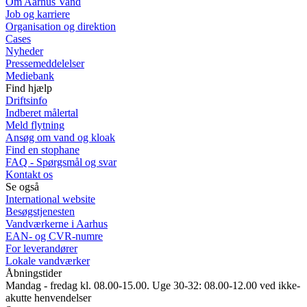
Om Aarhus Vand
Job og karriere
Organisation og direktion
Cases
Nyheder
Pressemeddelelser
Mediebank
Find hjælp
Driftsinfo
Indberet målertal
Meld flytning
Ansøg om vand og kloak
Find en stophane
FAQ - Spørgsmål og svar
Kontakt os
Se også
International website
Besøgstjenesten
Vandværkerne i Aarhus
EAN- og CVR-numre
For leverandører
Lokale vandværker
Åbningstider
Mandag - fredag kl. 08.00-15.00. Uge 30-32: 08.00-12.00 ved ikke-
akutte henvendelser