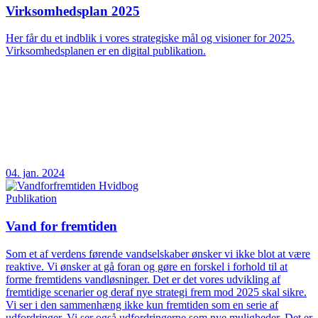
Virksomhedsplan 2025
Her får du et indblik i vores strategiske mål og visioner for 2025.
Virksomhedsplanen er en digital publikation.
04. jan. 2024
Publikation
Vand for fremtiden
Som et af verdens førende vandselskaber ønsker vi ikke blot at være
reaktive. Vi ønsker at gå foran og gøre en forskel i forhold til at
forme fremtidens vandløsninger. Det er det vores udvikling af
fremtidige scenarier og deraf nye strategi frem mod 2025 skal sikre.
Vi ser i den sammenhæng ikke kun fremtiden som en serie af
udfordringer. Vi ser også udfordringerne som nye muligheder. Det er