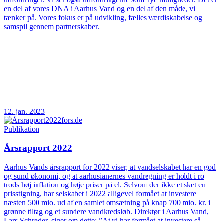
en del af vores DNA i Aarhus Vand og en del af den måde, vi
tænker på. Vores fokus er på udvikling, fælles værdiskabelse og
samspil gennem partnerskaber.
12. jan. 2023
Publikation
Årsrapport 2022
Aarhus Vands årsrapport for 2022 viser, at vandselskabet har en god
og sund økonomi, og at aarhusianernes vandregning er holdt i ro
trods høj inflation og høje priser på el. Selvom der ikke et sket en
prisstigning, har selskabet i 2022 alligevel formået at investere
næsten 500 mio. ud af en samlet omsætning på knap 700 mio. kr. i
grønne tiltag og et sundere vandkredsløb. Direktør i Aarhus Vand,
Lars Schrøder, siger om dette: ”At vi har formået at investere så