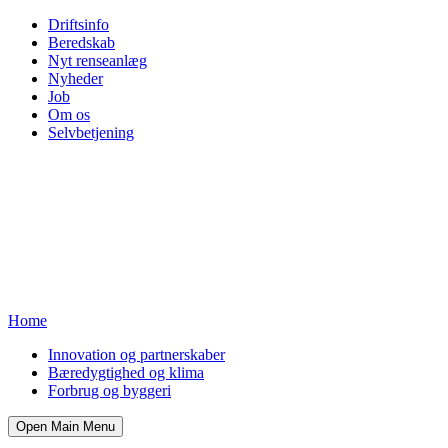
Driftsinfo
Beredskab
Nyt renseanlæg
Nyheder
Job
Om os
Selvbetjening
Home
Innovation og partnerskaber
Bæredygtighed og klima
Forbrug og byggeri
Open Main Menu