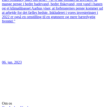
mange penge i bedre badevand, bedre fiskevand, rent vand i hanen
og et klimatilpasset Aarhus viser, at forbrugernes penge kommer ud
at arbejde for det fælles bedste. Inkluderet i vores investeringer i
2022 er også en omstilling til en grønnere og mere bæredygtig
fremtid.”
06. jan. 2023
Om os