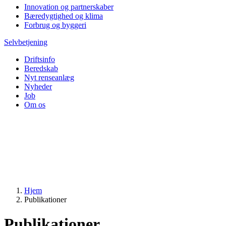
Innovation og partnerskaber
Bæredygtighed og klima
Forbrug og byggeri
Selvbetjening
Driftsinfo
Beredskab
Nyt renseanlæg
Nyheder
Job
Om os
Hjem
Publikationer
Publikationer