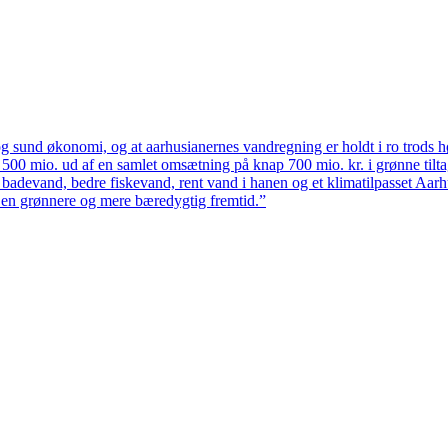
 sund økonomi, og at aarhusianernes vandregning er holdt i ro trods høj
ten 500 mio. ud af en samlet omsætning på knap 700 mio. kr. i grønne til
 badevand, bedre fiskevand, rent vand i hanen og et klimatilpasset Aarh
il en grønnere og mere bæredygtig fremtid.”