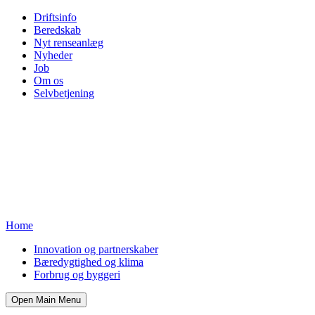
Driftsinfo
Beredskab
Nyt renseanlæg
Nyheder
Job
Om os
Selvbetjening
Home
Innovation og partnerskaber
Bæredygtighed og klima
Forbrug og byggeri
Open Main Menu