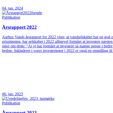
04. jan. 2024
Publikation
Årsrapport 2022
Aarhus Vands årsrapport for 2022 viser, at vandselskabet har en god og
prisstigning, har selskabet i 2022 alligevel formået at investere næs
siger om dette: ”At vi har formået at investere så mange penge i bedre
bedste. Inkluderet i vores investeringer i 2022 er også en omstilling t
06. jan. 2023
Publikation
Årsrapport 2023