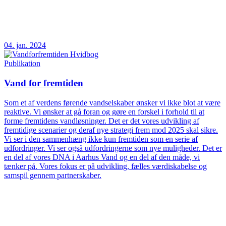
04. jan. 2024
Publikation
Vand for fremtiden
Som et af verdens førende vandselskaber ønsker vi ikke blot at være
reaktive. Vi ønsker at gå foran og gøre en forskel i forhold til at
forme fremtidens vandløsninger. Det er det vores udvikling af
fremtidige scenarier og deraf nye strategi frem mod 2025 skal sikre.
Vi ser i den sammenhæng ikke kun fremtiden som en serie af
udfordringer. Vi ser også udfordringerne som nye muligheder. Det er
en del af vores DNA i Aarhus Vand og en del af den måde, vi
tænker på. Vores fokus er på udvikling, fælles værdiskabelse og
samspil gennem partnerskaber.