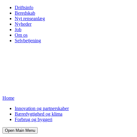
Driftsinfo
Beredskab
Nyt renseanlæg
Nyheder
Job
Om os
Selvbetjening
Home
Innovation og partnerskaber
Bæredygtighed og klima
Forbrug og byggeri
Open Main Menu