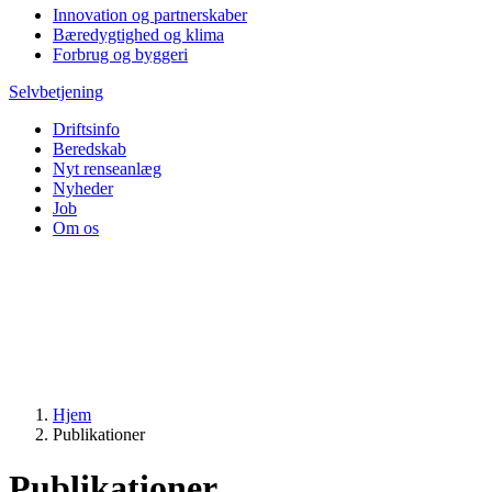
Innovation og partnerskaber
Bæredygtighed og klima
Forbrug og byggeri
Selvbetjening
Driftsinfo
Beredskab
Nyt renseanlæg
Nyheder
Job
Om os
Hjem
Publikationer
Publikationer