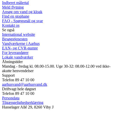
Indberet målertal
Meld flytning
Ansøg om vand og kloak
Find en stophane
FAQ - Spørgsmål og svar
Kontakt os
Se også
International website
Besøgstjenesten
Vandværkerne i Aarhus
EAN- og CVR-numre
For leverandører
Lokale vandværker
Åbningstider
Mandag - fredag kl. 08.00-15.00. Uge 30-32: 08.00-12.00 ved ikke-
akutte henvendelser
Support
Telefon 89 47 10 00
aarhusvand@aarhusvand.dk
Driftvagt hele døgnet
Telefon 89 47 10 00
Persondata
Tilgængelighedserklæring
Hasselager Allé 29, 8260 Viby J