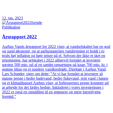
12. jan. 2023
Publikation
Årsrapport 2022
Aarhus Vands årsrapport for 2022 viser, at vandselskabet har en god
og sund økonomi, og at aarhusianernes vandregning er holdt i ro
trods høj inflation og høje priser på el. Selvom der ikke et sket en
prisstigning, har selskabet i 2022 alligevel formået at investere
næsten 500 mio. ud af en samlet omsætning på knap 700 mio. kr. i
grønne tiltag og et sundere vandkredsløb. Direktør i Aarhus Vand,
Lars Schrøder, siger om dette: ”At vi har formået at investere så
mange penge i bedre badevand, bedre fiskevand, rent vand i hanen
og et klimatilpasset Aarhus viser, at forbrugernes penge kommer ud
at arbejde for det fælles bedste. Inkluderet i vores investeringer i
2022 er også en omstilling til en grønnere og mere bæredygtig
fremtid.”