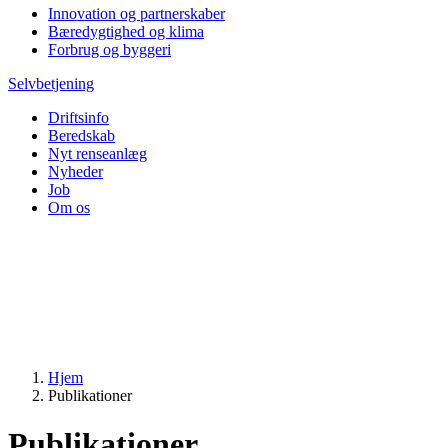
Innovation og partnerskaber
Bæredygtighed og klima
Forbrug og byggeri
Selvbetjening
Driftsinfo
Beredskab
Nyt renseanlæg
Nyheder
Job
Om os
Hjem
Publikationer
Publikationer