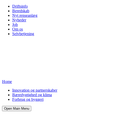
Driftsinfo
Beredskab
Nyt renseanlæg
Nyheder
Job
Om os
Selvbetjening
Home
Innovation og partnerskaber
Bæredygtighed og klima
Forbrug og byggeri
Open Main Menu