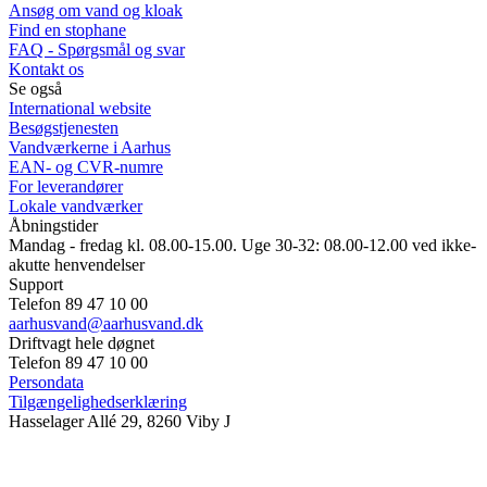
Ansøg om vand og kloak
Find en stophane
FAQ - Spørgsmål og svar
Kontakt os
Se også
International website
Besøgstjenesten
Vandværkerne i Aarhus
EAN- og CVR-numre
For leverandører
Lokale vandværker
Åbningstider
Mandag - fredag kl. 08.00-15.00. Uge 30-32: 08.00-12.00 ved ikke-
akutte henvendelser
Support
Telefon 89 47 10 00
aarhusvand@aarhusvand.dk
Driftvagt hele døgnet
Telefon 89 47 10 00
Persondata
Tilgængelighedserklæring
Hasselager Allé 29, 8260 Viby J