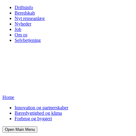
Driftsinfo
Beredskab
Nyt renseanlæg
Nyheder
Job
Om os
Selvbetjening
Home
Innovation og partnerskaber
Bæredygtighed og klima
Forbrug og byggeri
Open Main Menu