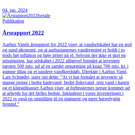
04. jan. 2024
Publikation
Årsrapport 2022
Aarhus Vands årsrapport for 2022 viser, at vandselskabet har en god
og sund økonomi, og at aarhusianernes vandregning er holdt i ro
trods høj inflation og høje priser på el. Selvom der ikke et sket en
prisstigning, har selskabet i 2022 alligevel formået at investere
næsten 500 mio. ud af en samlet omsætning på knap 700 mio. kr. i
grønne tiltag og et sundere vandkredsløb. Direktør i Aarhus Vand,
Lars Schrøder, siger om dette: ”At vi har formået at investere så
mange penge i bedre badevand, bedre fiskevand, rent vand i hanen
og et klimatilpasset Aarhus viser, at forbrugernes penge kommer ud
at arbejde for det fælles bedste. Inkluderet i vores investeringer i
2022 er også en omstilling til en grønnere og mere bæredygtig
fremtid.”