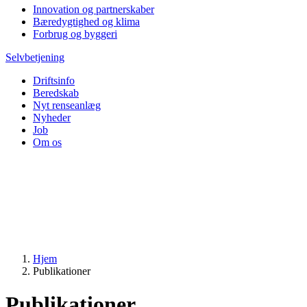
Innovation og partnerskaber
Bæredygtighed og klima
Forbrug og byggeri
Selvbetjening
Driftsinfo
Beredskab
Nyt renseanlæg
Nyheder
Job
Om os
Hjem
Publikationer
Publikationer