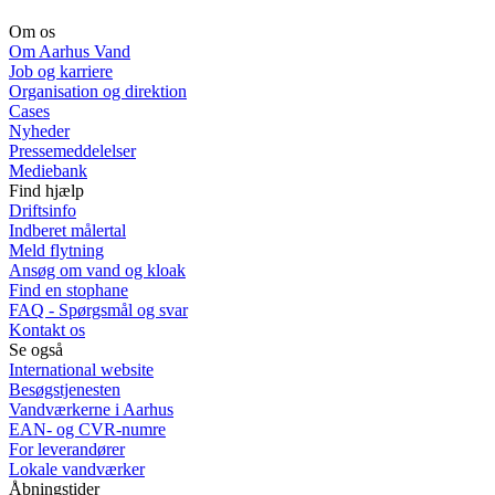
Om os
Om Aarhus Vand
Job og karriere
Organisation og direktion
Cases
Nyheder
Pressemeddelelser
Mediebank
Find hjælp
Driftsinfo
Indberet målertal
Meld flytning
Ansøg om vand og kloak
Find en stophane
FAQ - Spørgsmål og svar
Kontakt os
Se også
International website
Besøgstjenesten
Vandværkerne i Aarhus
EAN- og CVR-numre
For leverandører
Lokale vandværker
Åbningstider