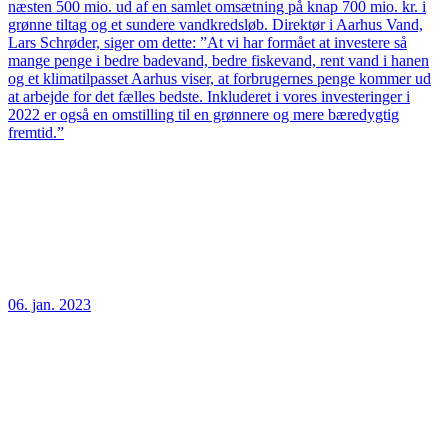
næsten 500 mio. ud af en samlet omsætning på knap 700 mio. kr. i
grønne tiltag og et sundere vandkredsløb. Direktør i Aarhus Vand,
Lars Schrøder, siger om dette: ”At vi har formået at investere så
mange penge i bedre badevand, bedre fiskevand, rent vand i hanen
og et klimatilpasset Aarhus viser, at forbrugernes penge kommer ud
at arbejde for det fælles bedste. Inkluderet i vores investeringer i
2022 er også en omstilling til en grønnere og mere bæredygtig
fremtid.”
06. jan. 2023