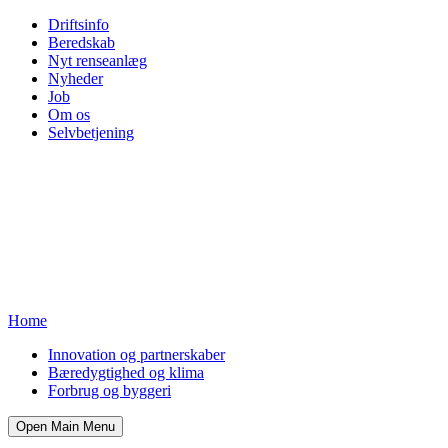
Driftsinfo
Beredskab
Nyt renseanlæg
Nyheder
Job
Om os
Selvbetjening
Home
Innovation og partnerskaber
Bæredygtighed og klima
Forbrug og byggeri
Open Main Menu