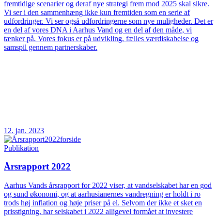
fremtidige scenarier og deraf nye strategi frem mod 2025 skal sikre.
Vi ser i den sammenhæng ikke kun fremtiden som en serie af
udfordringer. Vi ser også udfordringerne som nye muligheder. Det er
en del af vores DNA i Aarhus Vand og en del af den måde, vi
tænker på. Vores fokus er på udvikling, fælles værdiskabelse og
samspil gennem partnerskaber.
12. jan. 2023
Publikation
Årsrapport 2022
Aarhus Vands årsrapport for 2022 viser, at vandselskabet har en god
og sund økonomi, og at aarhusianernes vandregning er holdt i ro
trods høj inflation og høje priser på el. Selvom der ikke et sket en
prisstigning, har selskabet i 2022 alligevel formået at investere