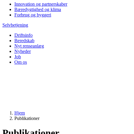
Innovation og partnerskaber
Bæredygtighed og klima
Forbrug og byggeri
Selvbetjening
Driftsinfo
Beredskab
Nyt renseanlæg
Nyheder
Job
Om os
Hjem
Publikationer
Publikationer